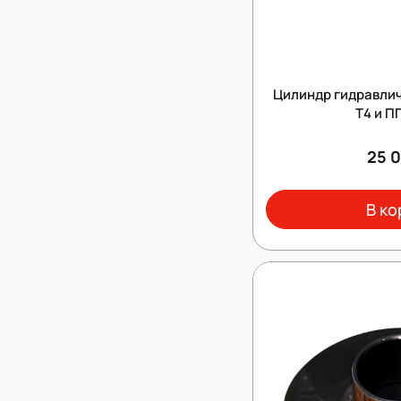
Цилиндр гидравли
Т4 и П
25 
В ко