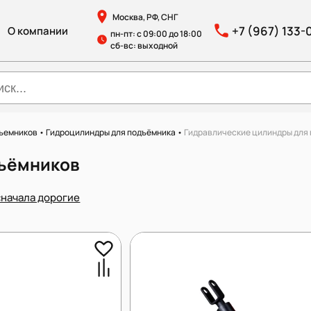
Москва, РФ, СНГ
+7 (967) 133-
О компании
пн-пт: с 09:00 до 18:00
сб-вс: выходной
дъемников
•
Гидроцилиндры для подъёмника
•
Гидравлические цилиндры для
дъёмников
сначала дорогие