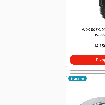
WDK-505X/01
гидро
14 13
В ко
Новинка