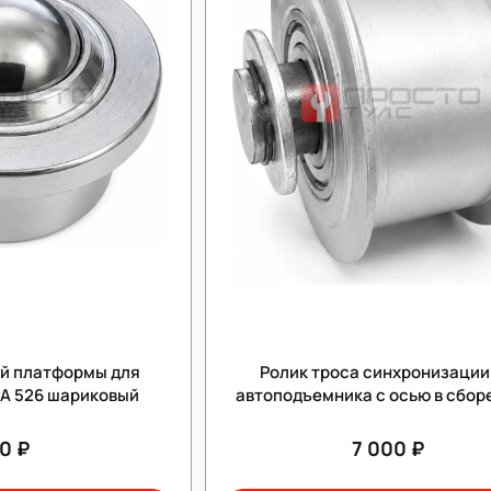
ой платформы для
Ролик троса синхронизации
A 526 шариковый
автоподъемника с осью в сбор
металлический)
0 ₽
7 000 ₽