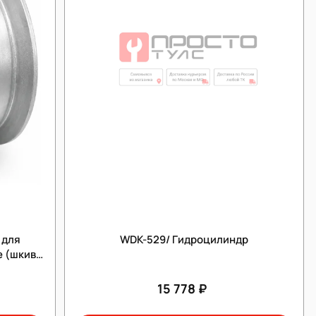
 для
WDK-529/ Гидроцилиндр
е (шкив
15 778 ₽