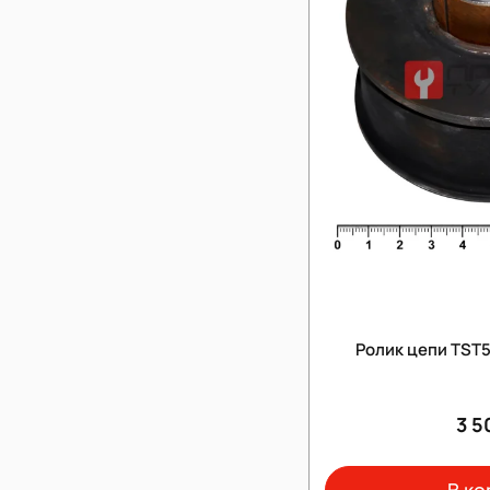
Ролик цепи TST
3 5
В ко