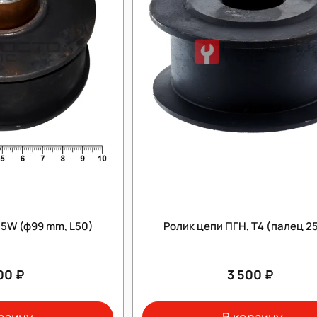
55W (ф99 mm, L50)
Ролик цепи ПГН, Т4 (палец 2
00 ₽
3 500 ₽
рзину
В корзину