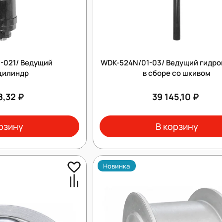
-021/ Ведущий
WDK-524N/01-03/ Ведущий гидр
цилиндр
в сборе со шкивом
8,32 ₽
39 145,10 ₽
рзину
В корзину
Новинка