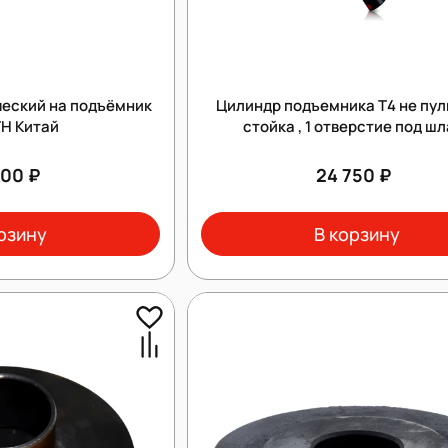
ческий на подъёмник
Цилиндр подъемника Т4 не пул
ГН Китай
стойка , 1 отверстие под шл
000 ₽
24 750 ₽
рзину
В корзину