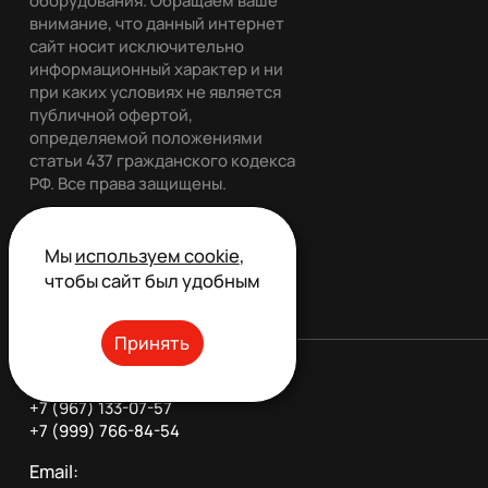
оборудования. Обращаем ваше
внимание, что данный интернет
сайт носит исключительно
информационный характер и ни
при каких условиях не является
публичной офертой,
определяемой положениями
статьи 437 гражданского кодекса
РФ. Все права защищены.
Мы
используем cookie
,
Обратный звонок
чтобы сайт был удобным
Принять
Телефон:
+7 (967) 133-07-57
+7 (999) 766-84-54
Email: