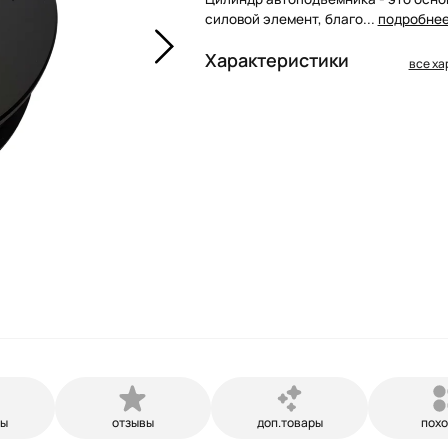
силовой элемент, благо...
подробне
Характеристики
все ха
ры
отзывы
доп.товары
пох