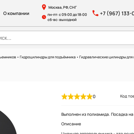
Москва, РФ, СНГ
+7 (967) 133-
О компании
пн-пт: с 09:00 до 18:00
сб-вс: выходной
дъемников
•
Гидроцилиндры для подъёмника
•
Гидравлические цилиндры для
0
Код тов
Выполнен из полиамида. Посадка на 
Описание
Цилиндр автоподъемника - это осно