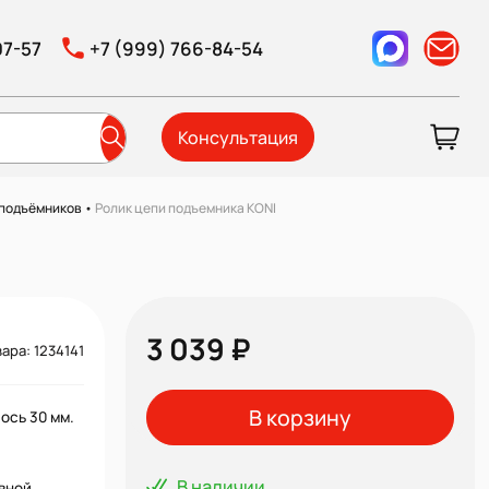
07-57
+7 (999) 766-84-54
Консультация
 подъёмников
•
Ролик цепи подъемника KONI
3 039 ₽
ара: 1234141
В корзину
ось 30 мм.
В наличии
вной