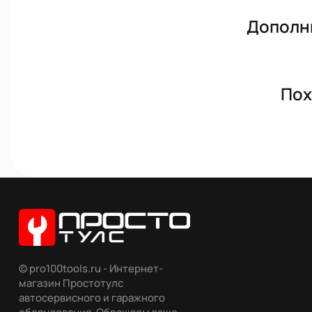
Дополн
Пох
© pro100tools.ru - Интернет-
магазин Простотулс
автосервисного и гаражного