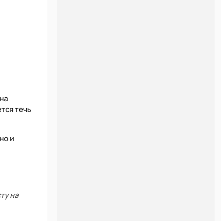
 на
тся течь
но и
ту на