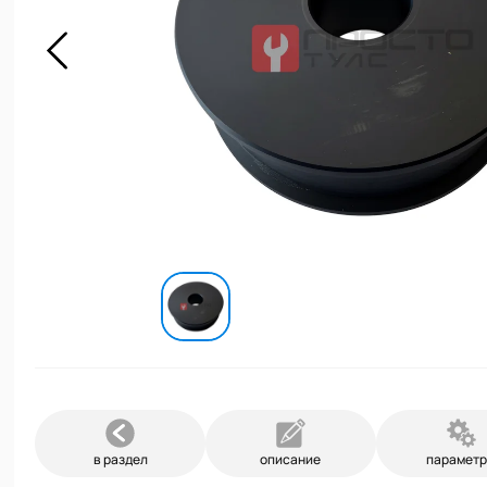
в раздел
описание
парамет