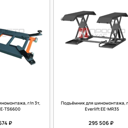
номонтажа, г/п 3т,
Подъёмник для шиномонтажа, г/
 EE‐TS6600
Everlift EE-MR35
674 ₽
295 506 ₽