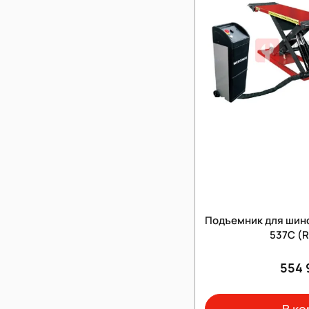
Подъемник для шино
537C (
554 
В ко