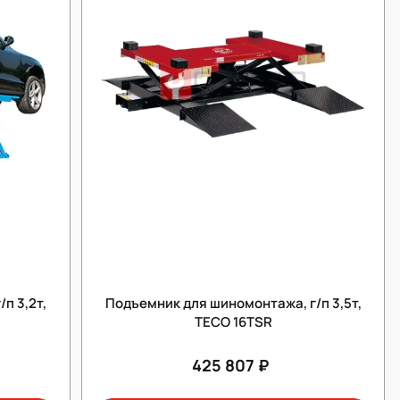
п 3,2т,
Подъемник для шиномонтажа, г/п 3,5т,
TECO 16TSR
425 807 ₽