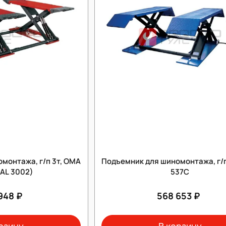
монтажа, г/п 3т, OMA
Подъемник для шиномонтажа, г/п
RAL 3002)
537C
948 ₽
568 653 ₽
рзину
В корзину