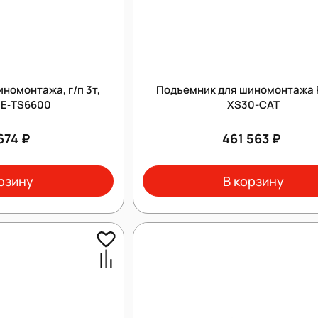
номонтажа, г/п 3т,
Подъемник для шиномонтажа 
 EE‐TS6600
XS30-CAT
674 ₽
461 563 ₽
рзину
В корзину