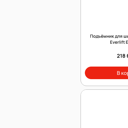
Подъёмник для ши
Everlift
218 
В ко