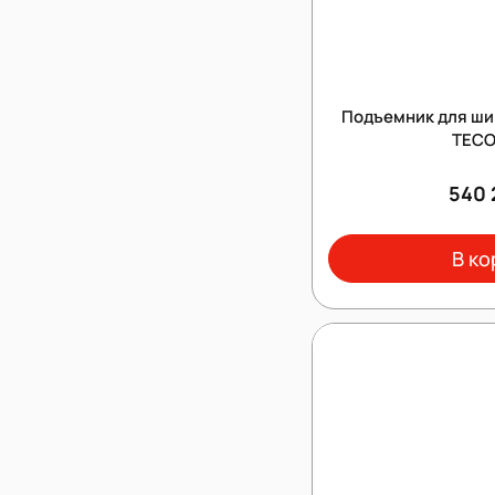
Подъемник для шин
TECO
540 
В ко