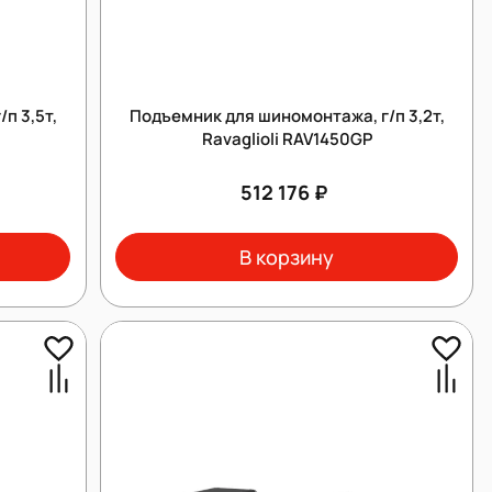
п 3,5т,
Подъемник для шиномонтажа, г/п 3,2т,
Ravaglioli RAV1450GP
512 176 ₽
В корзину