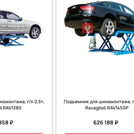
омонтажа, г/п 2,5т,
Подъемник для шиномонтажа, г/
li RAV1380
Ravaglioli RAV1450P
858 ₽
626 188 ₽