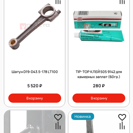
Шатун D19-D43.5-178 LТ100
TIP-TOP КЛЕЙ 505 9142 для
камерных заплат (60гр.)
5 520 ₽
280 ₽
В корзину
В корзину
Новинка