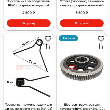
Подстольный распределитель
Стойка ("лодочка") зажимного
ШМС со взрывной подкачкой
кулачка со взрывной накачкой
4 500 ₽
3 500 ₽
В корзину
В корзину
Новинка
Торсионная пружина педали для
Шестерня редуктора для
шиномонтажного станка (14*103)
грузового ШМС Dнар=310, 100