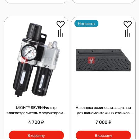
Новинка
MIGHTY SEVEN Фильтр
Накладка резиновая защитная
влагоотделитель с редуктором и
для шиномонтажных станков
лубрикатор 3/8", объем 60 мл, 5
Hofmannn, John Bean
4 700 ₽
7 000 ₽
мкм
В корзину
В корзину