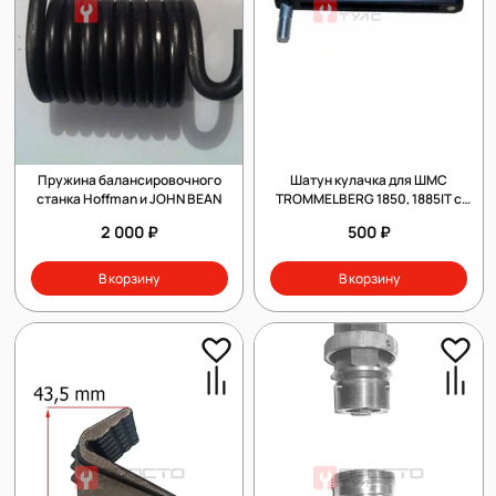
Пружина балансировочного
Шатун кулачка для ШМС
станка Hoffman и JOHN BEAN
TROMMELBERG 1850, 1885IT с
пальцами 6000226
2 000 ₽
500 ₽
В корзину
В корзину