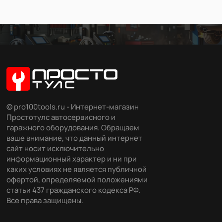
© pro100tools.ru - Интернет-магазин
Простотулс автосервисного и
гаражного оборудования. Обращаем
ваше внимание, что данный интернет
сайт носит исключительно
информационный характер и ни при
каких условиях не является публичной
офертой, определяемой положениями
статьи 437 гражданского кодекса РФ.
Все права защищены.