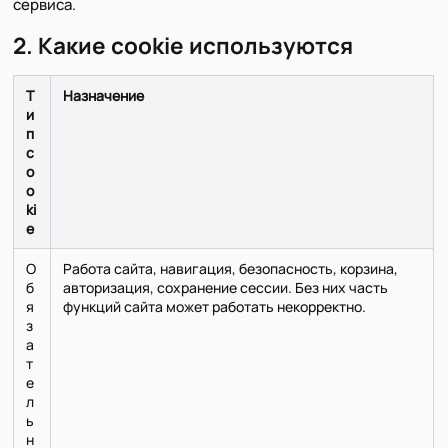
сервиса.
2. Какие cookie используются
Т
Назначение
и
п
c
o
o
ki
e
О
Работа сайта, навигация, безопасность, корзина,
б
авторизация, сохранение сессии. Без них часть
я
функций сайта может работать некорректно.
з
а
т
е
л
ь
н