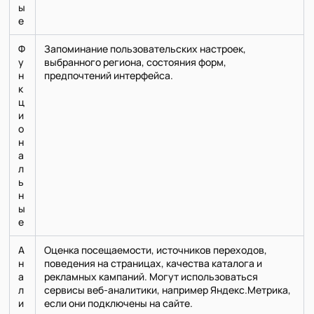
ы
е
Ф
Запоминание пользовательских настроек,
у
выбранного региона, состояния форм,
н
предпочтений интерфейса.
к
ц
и
о
н
а
л
ь
н
ы
е
А
Оценка посещаемости, источников переходов,
н
поведения на страницах, качества каталога и
а
рекламных кампаний. Могут использоваться
л
сервисы веб-аналитики, например Яндекс.Метрика,
и
если они подключены на сайте.