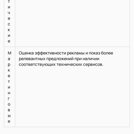
т
и
ч
е
с
к
и
е
М
Оценка эффективности рекламы и показ более
а
релевантных предложений при наличии
р
соответствующих технических сервисов.
к
е
т
и
н
г
о
в
ы
е