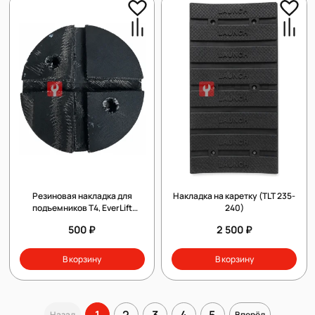
Резиновая накладка для
Накладка на каретку (TLT 235-
подъемников T4, EverLift
240)
кордированные
500 ₽
2 500 ₽
В корзину
В корзину
1
2
3
4
5
Назад
Вперёд