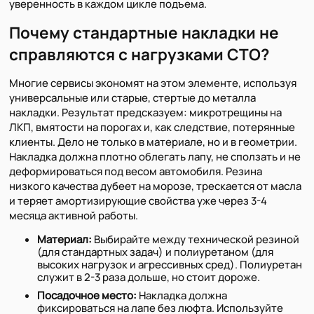
уверенность в каждом цикле подъема.
Почему стандартные накладки не
справляются с нагрузками СТО?
Многие сервисы экономят на этом элементе, используя
универсальные или старые, стертые до металла
накладки. Результат предсказуем: микротрещины на
ЛКП, вмятости на порогах и, как следствие, потерянные
клиенты. Дело не только в материале, но и в геометрии.
Накладка должна плотно облегать лапу, не сползать и не
деформироваться под весом автомобиля. Резина
низкого качества дубеет на морозе, трескается от масла
и теряет амортизирующие свойства уже через 3-4
месяца активной работы.
Материал:
Выбирайте между технической резиной
(для стандартных задач) и полиуретаном (для
высоких нагрузок и агрессивных сред). Полиуретан
служит в 2-3 раза дольше, но стоит дороже.
Посадочное место:
Накладка должна
фиксироваться на лапе без люфта. Используйте