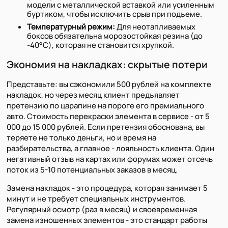
модели с металлической вставкой или усиленным
буртиком, чтобы исключить срыв при подъеме.
Температурный режим:
Для неотапливаемых
боксов обязательна морозостойкая резина (до
-40°C), которая не становится хрупкой.
Экономия на накладках: скрытые потери
Представьте: вы сэкономили 500 рублей на комплекте
накладок, но через месяц клиент предъявляет
претензию по царапине на пороге его премиального
авто. Стоимость перекраски элемента в сервисе - от 5
000 до 15 000 рублей. Если претензия обоснована, вы
теряете не только деньги, но и время на
разбирательства, а главное - лояльность клиента. Один
негативный отзыв на картах или форумах может отсечь
поток из 5-10 потенциальных заказов в месяц.
Замена накладок - это процедура, которая занимает 5
минут и не требует специальных инструментов.
Регулярный осмотр (раз в месяц) и своевременная
замена изношенных элементов - это стандарт работы