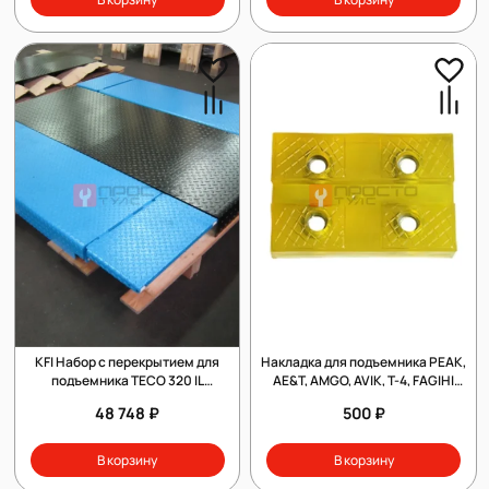
KFI Набор с перекрытием для
Накладка для подъемника PEAK,
подъемника TECO 320 IL
AE&T, AMGO, AVIK, T-4, FAGIHI
(заглубленой версии)
силиконовая
48 748 ₽
500 ₽
В корзину
В корзину