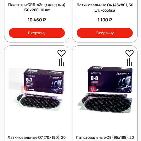
Пластыри СRS-42с (холодные)
Латки овальные О4 (46х80), 50
130х260, 10 шт.
шт. коробка
10 460 ₽
1 100 ₽
В корзину
В корзину
Латки овальные О7 (70х150), 20
Латки овальные О8 (95х185), 20