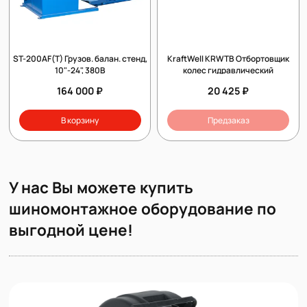
ST-200AF(T) Грузов. балан. стенд,
KraftWell KRWTB Отбортовщик
10"-24", 380В
колес гидравлический
164 000 ₽
20 425 ₽
В корзину
Предзаказ
У нас Вы можете купить
шиномонтажное оборудование по
выгодной цене!