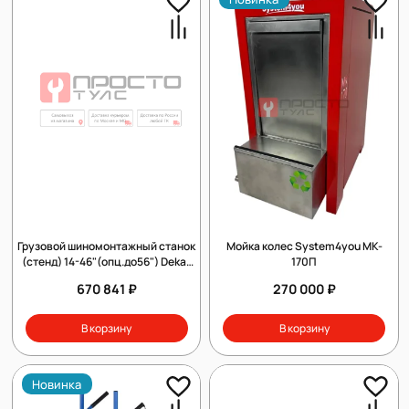
Грузовой шиномонтажный станок
Мойка колес System4you MK-
(стенд) 14-46"(опц.до56") Dekar
170П
HC8950
670 841 ₽
270 000 ₽
В корзину
В корзину
Новинка