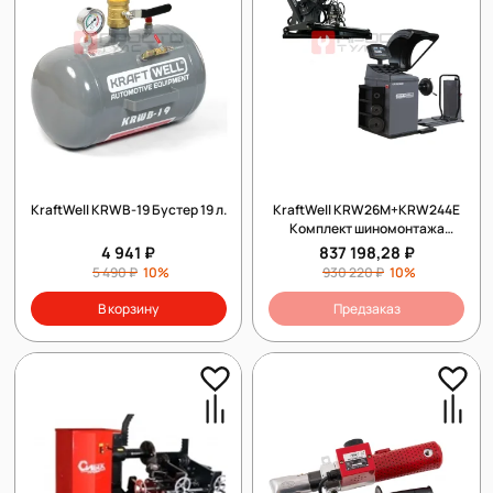
KraftWell KRWB-19 Бустер 19 л.
KraftWell KRW26M+KRW244E
Комплект шиномонтажа
МОБИЛЬНЫЙ26
4 941 ₽
837 198,28 ₽
5 490 ₽
10%
930 220 ₽
10%
В корзину
Предзаказ