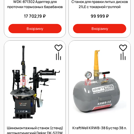
WDK-871302 Адаптер для
Станок для правки литых дисков
проточки тормозных барабанов
21LE c токарной группой
17 702,19 ₽
99 999 ₽
В корзину
В корзину
Шиномонтажный станок (стенд)
KraftWell KRWB-38 Бустер 38 л.
автоматический Dekar DK-522W