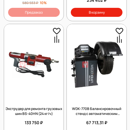
234 402 ₽
580 933 ₽
10%
Предзаказ
В корзину
Экструдер для ремонта грузовых
WDK-770B Балансировочный
шин BS-40HN (24 кг/ч)
стенд с автоматическим
измерением двух параметров
133 750 ₽
67 713,31 ₽