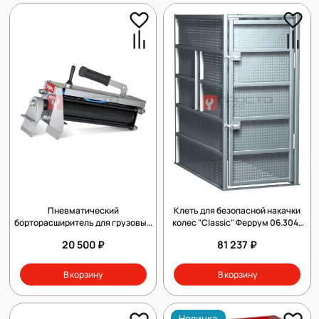
Пневматический
Клеть для безопасной накачки
борторасширитель для грузовых
колес "Classic" Феррум 06.304-
авто СиБЕК Эфес
7035
20 500 ₽
81 237 ₽
В корзину
В корзину
Новинка