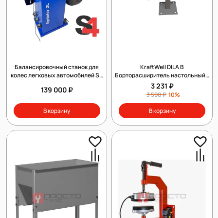
Балансировочный станок для
KraftWell DILA B
колес легковых автомобилей S4
Борторасширитель настольный с
Sprinter 3L
креплением
3 231 ₽
139 000 ₽
3 590 ₽
10%
В корзину
В корзину