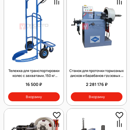
Тележка для транспортировки
Станок для проточки тормозных
колес с захватами, 150 кг
дисков и барабанов грузовых и
NORDBERG N31002
легковых автомобилей Comec
16 500 ₽
2 281 176 ₽
TR1000.TD
В корзину
В корзину