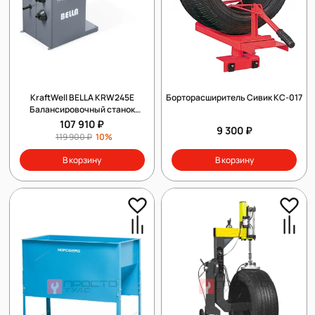
KraftWell BELLA KRW245E
Борторасширитель Сивик КС-017
Балансировочный станок
автомат TOUCH SCREEN 7", лазер
107 910 ₽
9 300 ₽
119 900 ₽
10%
В корзину
В корзину