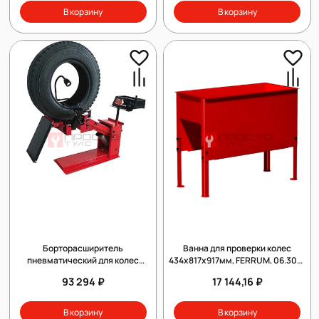
В корзину
В корзину
Борторасширитель
Ванна для проверки колес
пневматический для колес
434х817х917мм, FERRUM, 06.300-
легковых и грузовых
3000
93 294 ₽
17 144,16 ₽
автомобилей Torin TRAD006
В корзину
В корзину