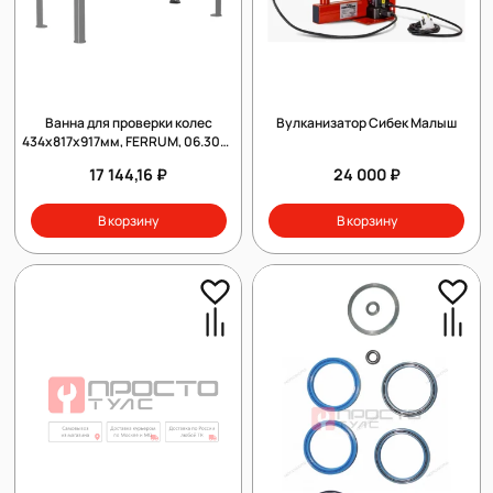
Ванна для проверки колес
Вулканизатор Сибек Малыш
434х817х917мм, FERRUM, 06.300-
9007
17 144,16 ₽
24 000 ₽
В корзину
В корзину