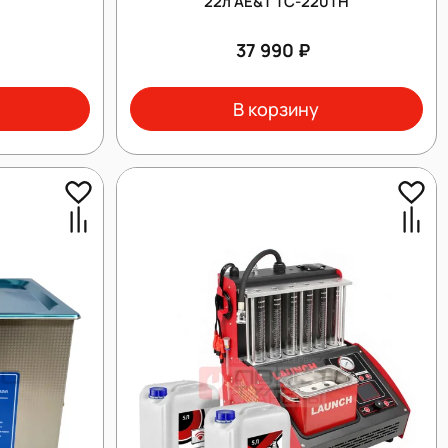
22л AE&T TC-220TH
37 990 ₽
В корзину