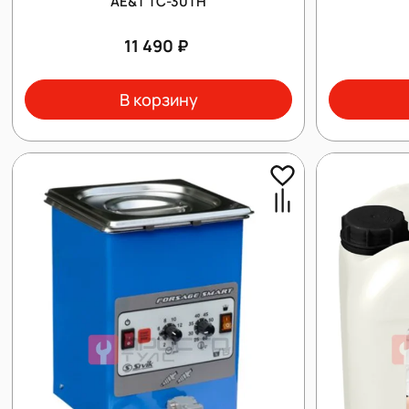
AE&T TC-30TH
11 490 ₽
В корзину