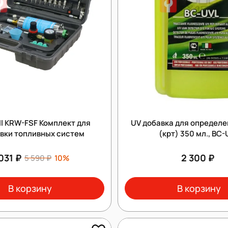
ll KRW-FSF Комплект для
UV добавка для определе
вки топливных систем
(крт) 350 мл., BC-
031 ₽
2 300 ₽
5 590 ₽
10%
В корзину
В корзину