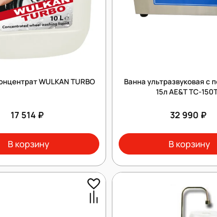
онцентрат WULKAN TURBO
Ванна ультразвуковая с 
15л AE&T TC-150
17 514 ₽
32 990 ₽
В корзину
В корзину