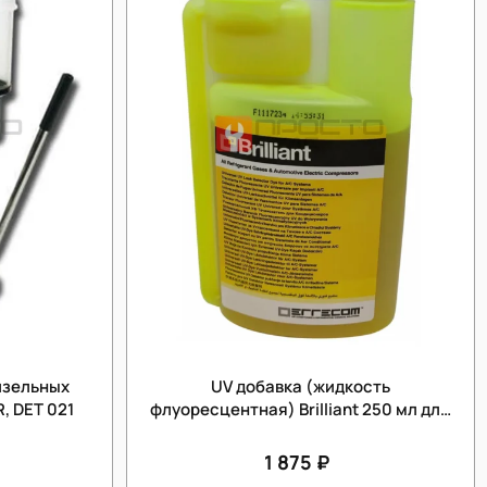
изельных
UV добавка (жидкость
, DET 021
флуоресцентная) Brilliant 250 мл для
определения утечек
1 875 ₽