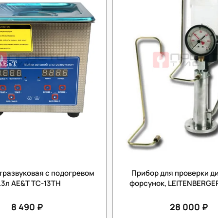
тразвуковая с подогревом
Прибор для проверки д
1.3л AE&T TC-13TH
форсунок, LEITENBERGER
8 490 ₽
28 000 ₽