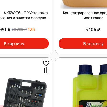
PULA KRW-T6-LCD Установка
Концентрированное сре
ования и очистки форсунок
моек колес
GDI, EFI, PIEZO
991 ₽
6 105 ₽
69 990 ₽
10%
В корзину
В корзину