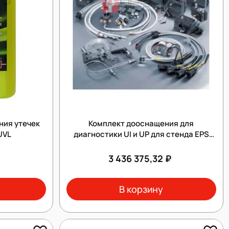
ния утечек
Комплект дооснащения для
UVL
диагностики UI и UP для стенда EPS
815, BOSCH, САМ 847
3 436 375,32 ₽
В корзину