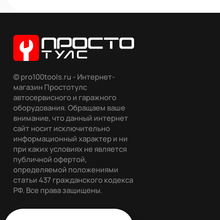
© pro100tools.ru - Интернет-
магазин Простотулс
автосервисного и гаражного
оборудования. Обращаем ваше
внимание, что данный интернет
сайт носит исключительно
информационный характер и ни
при каких условиях не является
публичной офертой,
определяемой положениями
статьи 437 гражданского кодекса
РФ. Все права защищены.