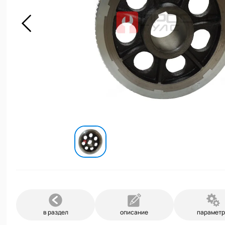
в раздел
описание
парамет