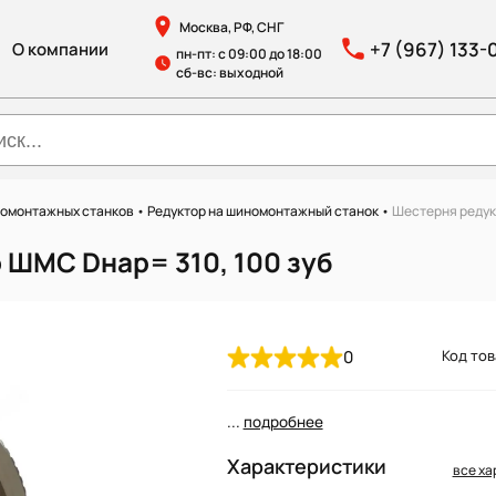
Москва, РФ, СНГ
+7 (967) 133-
О компании
пн-пт: с 09:00 до 18:00
сб-вс: выходной
номонтажных станков
•
Редуктор на шиномонтажный станок
•
Шестерня редук
 ШМС Dнар= 310, 100 зуб
0
Код тов
...
подробнее
Характеристики
все ха