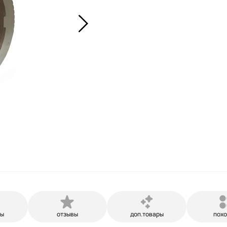
ры
отзывы
доп.товары
пох