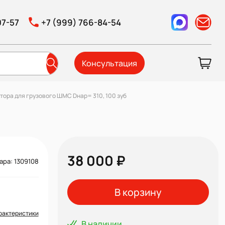
07-57
+7 (999) 766-84-54
Консультация
тора для грузового ШМС Dнар= 310, 100 зуб
38 000 ₽
ара: 1309108
В корзину
рактеристики
В наличии