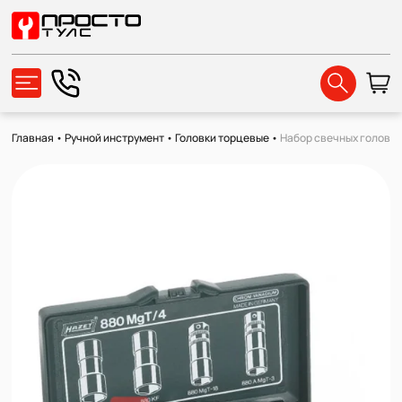
Главная
•
Ручной инструмент
•
Головки торцевые
•
Набор свечных голово