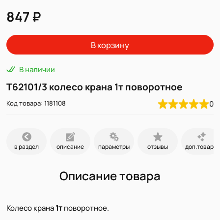
847 ₽
В корзину
В наличии
T62101/3 колесо крана 1т поворотное
Код товара: 1181108
0
в раздел
описание
параметры
отзывы
доп.товары
Описание товара
Колесо крана
1т
поворотное.