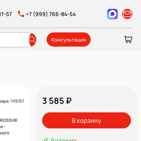
07-57
+7 (999) 766-84-54
Консультация
3 585 ₽
вара: 1115157
В корзину
 ROSSVIK
е -
ного
В наличии