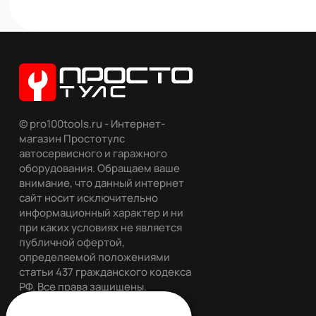
© pro100tools.ru - Интернет-
магазин Простотулс
автосервисного и гаражного
оборудования. Обращаем ваше
внимание, что данный интернет
сайт носит исключительно
информационный характер и ни
при каких условиях не является
публичной офертой,
определяемой положениями
статьи 437 гражданского кодекса
РФ. Все права защищены.