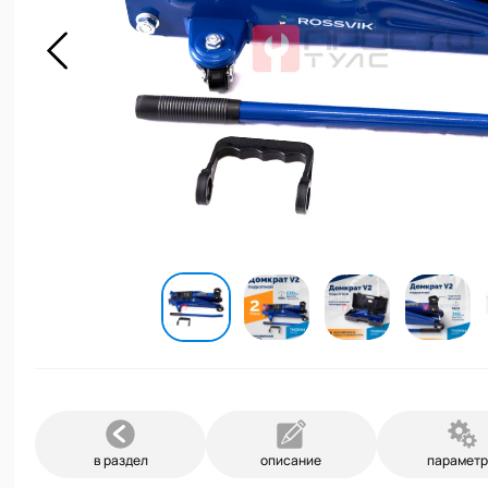
в раздел
описание
парамет