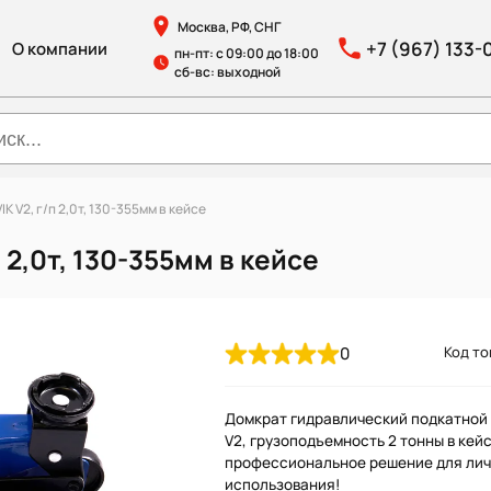
Москва, РФ, СНГ
+7 (967) 133-
О компании
пн-пт: с 09:00 до 18:00
сб-вс: выходной
 V2, г/п 2,0т, 130-355мм в кейсе
2,0т, 130-355мм в кейсе
0
Код то
Домкрат гидравлический подкатной
V2, грузоподъемность 2 тонны в кейс
профессиональное решение для лич
использования!