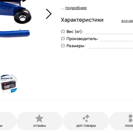
...
подробнее
Характеристики
все ха
Вес (кг):
Производитель:
Размеры:
ры
отзывы
доп.товары
пох