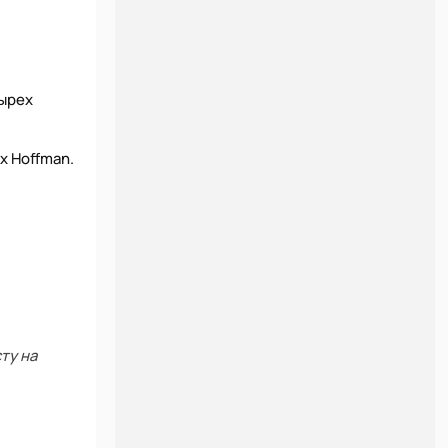
тырех
х Hoffman.
ту на