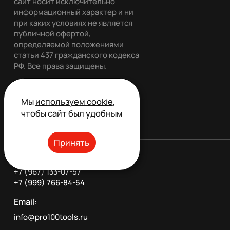
сайт носит исключительно
информационный характер и ни
при каких условиях не является
публичной офертой,
определяемой положениями
статьи 437 гражданского кодекса
РФ. Все права защищены.
Мы
используем cookie
,
Обратный звонок
чтобы сайт был удобным
Принять
Телефон:
+7 (967) 133-07-57
+7 (999) 766-84-54
Email:
info@pro100tools.ru