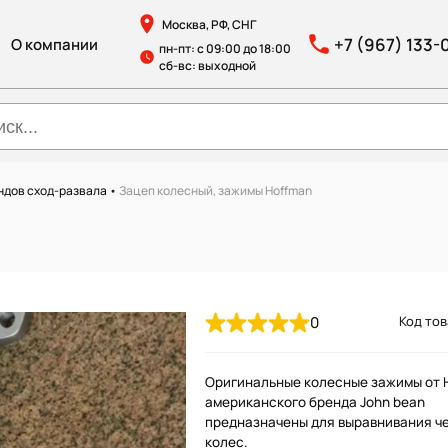
Москва, РФ, СНГ
+7 (967) 133-
О компании
пн-пт: с 09:00 до 18:00
сб-вс: выходной
ндов сход-развала
•
Зацеп колесный, зажимы Hoffman
0
Код тов
Оригинальные колесные зажимы от 
американского бренда John bean
предназначены для выравнивания ч
колес.