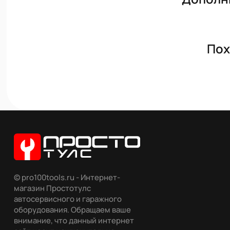
Пох
© pro100tools.ru - Интернет-
магазин Простотулс
автосервисного и гаражного
оборудования. Обращаем ваше
внимание, что данный интернет