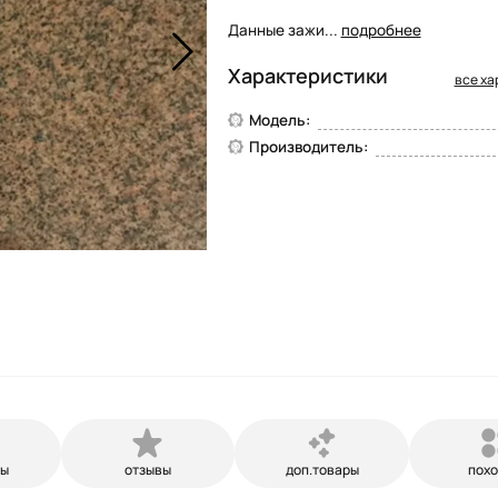
Данные зажи...
подробнее
Характеристики
все ха
Модель:
Производитель:
ры
отзывы
доп.товары
пох