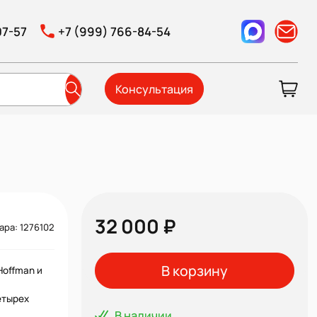
07-57
+7 (999) 766-84-54
Консультация
32 000 ₽
ара: 1276102
В корзину
Hoffman и
етырех
В наличии