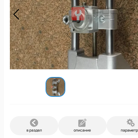
в раздел
описание
парамет