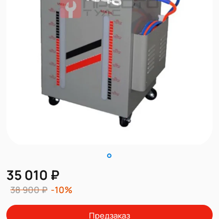
35 010 ₽
38 900 ₽
-10%
Предзаказ