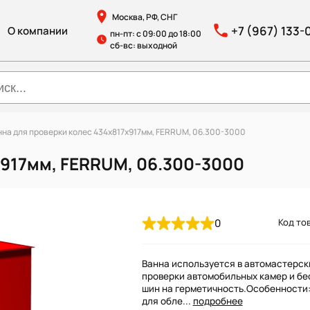
Москва, РФ, СНГ
+7 (967) 133-
О компании
пн-пт: с 09:00 до 18:00
сб-вс: выходной
нна для проверки колес 434х817х917мм, FERRUM, 06.300-3000
х917мм, FERRUM, 06.300-3000
0
Код тов
Ванна используется в автомастерск
проверки автомобильных камер и б
шин на герметичность.Особенности:
для обле...
подробнее