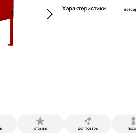
Характеристики
все ха
ры
отзывы
доп.товары
пох