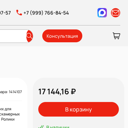
07-57
+7 (999) 766-84-54
Консультация
17 144,16 ₽
ара: 1414107
В корзину
их для
ескамерных
 Ролики
В наличии