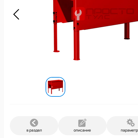
в раздел
описание
парамет