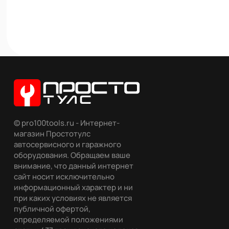
© pro100tools.ru - Интернет-
магазин Простотулс
автосервисного и гаражного
оборудования. Обращаем ваше
внимание, что данный интернет
сайт носит исключительно
информационный характер и ни
при каких условиях не является
публичной офертой,
определяемой положениями