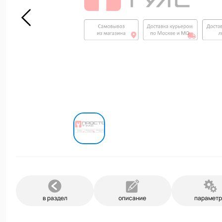
в раздел
описание
парамет