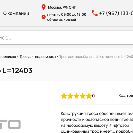
Москва, РФ, СНГ
+7 (967) 133-
О компании
пн-пт: с 09:00 до 18:00
сб-вс: выходной
дъемников
•
Трос для подъемника
•
Трос для подъёмника 4-х стоечного L=124
о L=12403
0
Код тов
Конструкция троса обеспечивает в
прочность и безопасное поднятие 
на необходимую высоту. Лифтовой
оцинкованный трос имеет...
подробн