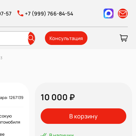
07-57
+7 (999) 766-84-54
Консультация
03
10 000 ₽
ара: 1267139
В корзину
ысокую
автомобиля
ее
В наличии