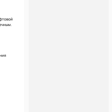
ифтовой
ечным.
ния