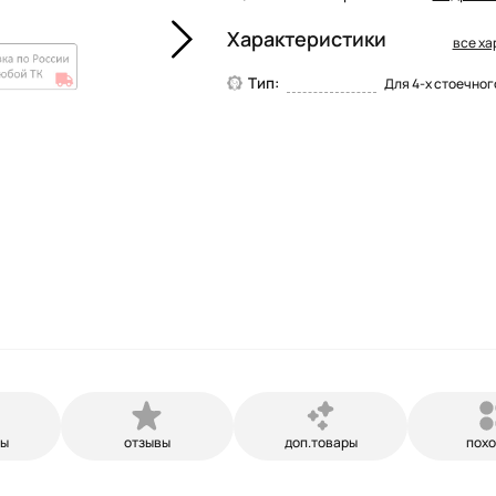
Характеристики
все ха
Тип:
Для 4-х стоечно
ры
отзывы
доп.товары
пох