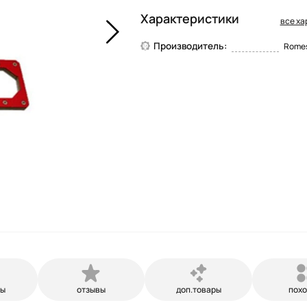
Характеристики
все ха
Производитель:
Romes
ры
отзывы
доп.товары
пох