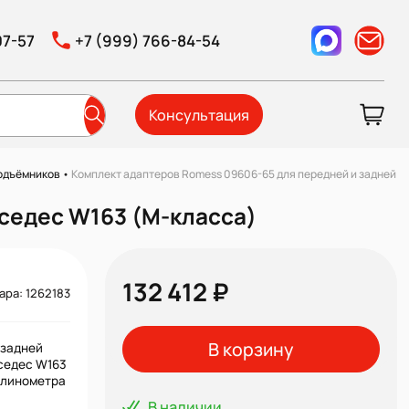
07-57
+7 (999) 766-84-54
Консультация
подъёмников
•
Комплект адаптеров Romess 09606-65 для передней и задней о
седес W163 (M-класса)
132 412 ₽
ара: 1262183
В корзину
 задней
рседес W163
клинометра
В наличии