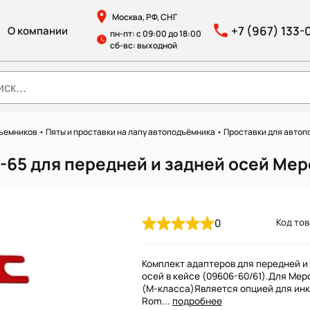
Москва, РФ, СНГ
+7 (967) 133-
О компании
пн-пт: с 09:00 до 18:00
сб-вс: выходной
дъемников
•
Пяты и проставки на лапу автоподъёмника
•
Проставки для авто
65 для передней и задней осей Мер
0
Код тов
Комплект адаптеров для передней и
осей в кейсе (09606-60/61).Для Ме
(M-класса)Является опцией для ин
Rom...
подробнее