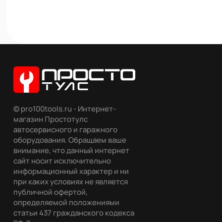
© pro100tools.ru - Интернет-
магазин Простотулс
автосервисного и гаражного
оборудования. Обращаем ваше
внимание, что данный интернет
сайт носит исключительно
информационный характер и ни
при каких условиях не является
публичной офертой,
определяемой положениями
статьи 437 гражданского кодекса