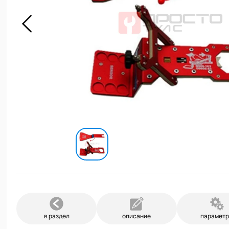
в раздел
описание
парамет