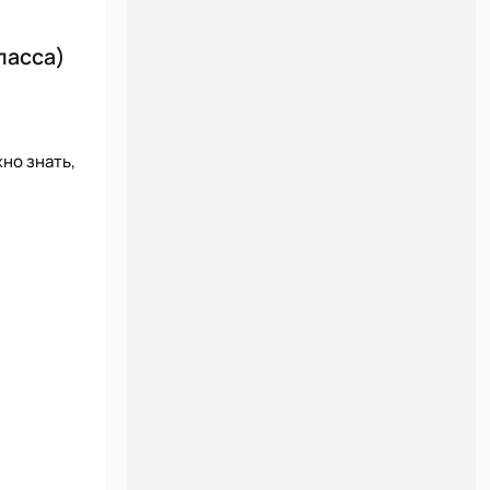
ласса)
но знать,