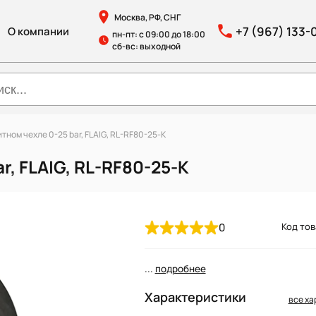
Москва, РФ, СНГ
+7 (967) 133-
О компании
пн-пт: с 09:00 до 18:00
сб-вс: выходной
тном чехле 0-25 bar, FLAIG, RL-RF80-25-K
r, FLAIG, RL-RF80-25-K
0
Код тов
...
подробнее
Характеристики
все ха