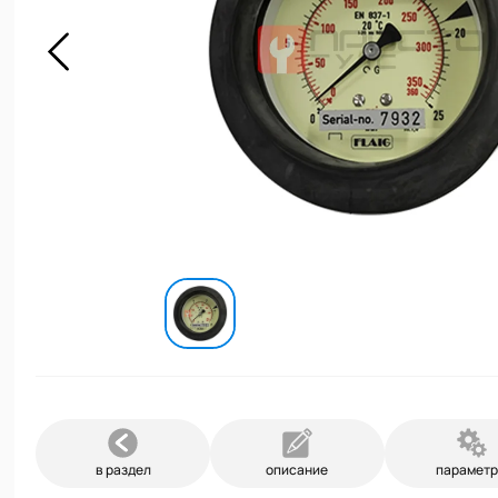
в раздел
описание
парамет