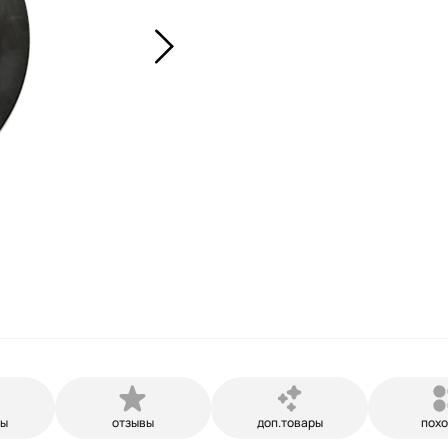
ры
отзывы
доп.товары
пох