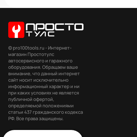
© pro100tools.ru - Интернет-
магазин Простотулс
автосервисного и гаражного
оборудования. Обращаем ваше
внимание, что данный интернет
сайт носит исключительно
информационный характер и ни
при каких условиях не является
публичной офертой,
определяемой положениями
статьи 437 гражданского кодекса
РФ. Все права защищены.