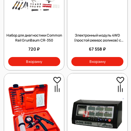
Набор для диагностики Common
Электронный модуль 4WD
Rail GrunBaum CR-350
(простой реверс роликов) с
автоматическим
720 ₽
67 558 ₽
распознаванием полного
привода
В корзину
В корзину