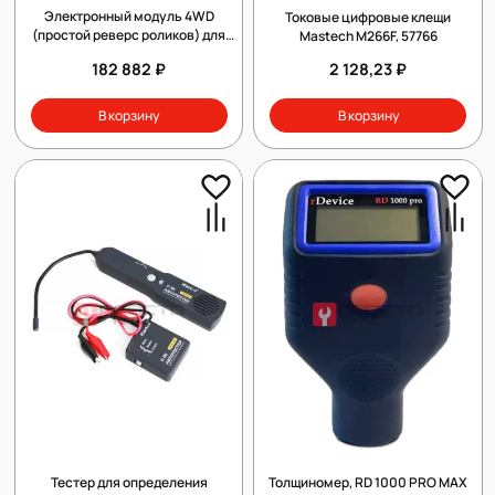
Электронный модуль 4WD
Токовые цифровые клещи
(простой реверс роликов) для
Mastech M266F, 57766
испытания полноприводных
182 882 ₽
2 128,23 ₽
автомобилей
В корзину
В корзину
Тестер для определения
Толщиномер, RD 1000 PRO MAX