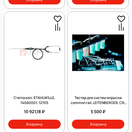
Стетоскоп, STAHLWILLE,
Тестер для систем впрыска
74060001, 12705
common rail, LEITENBERGER, CR-
06
10 921,18 ₽
5 500 ₽
В корзину
В корзину