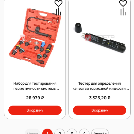
Набор для тестирования
Тестер для определения
герметичности системы
качества тормозной жидкости,
охлаждения, кейс, 18 предметов,
МАСТАК, 129-10250
26 979 ₽
3 325,20 ₽
МАСТАК, 103-40018C
В корзину
В корзину
1
2
3
4
Назад
Вперёд