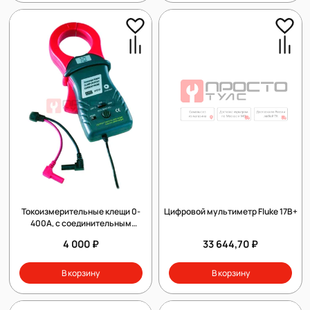
Токоизмерительные клещи 0-
Цифровой мультиметр Fluke 17B+
400A, с соединительным
кабелелем для MT701 и MT04,
4 000 ₽
33 644,70 ₽
LEITENBERGER, STZ 01
В корзину
В корзину