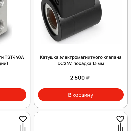
ти TST440А
Катушка электромагнитного клапана
ции)
DC24V, посадка 13 мм
2 500 ₽
В корзину