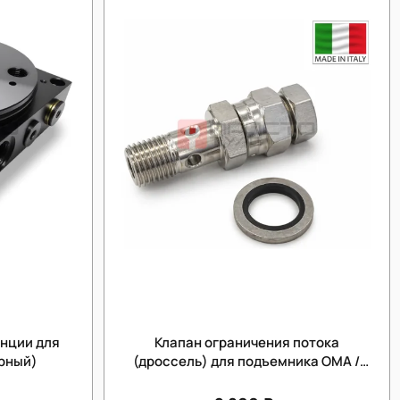
анции для
Клапан ограничения потока
рный)
(дроссель) для подъемника OMA /
Werther