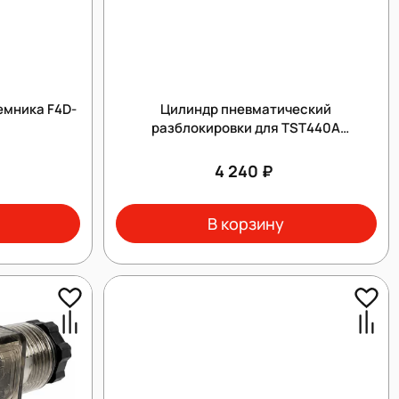
емника F4D-
Цилиндр пневматический
разблокировки для TST440A
(9050010831)
4 240 ₽
В корзину