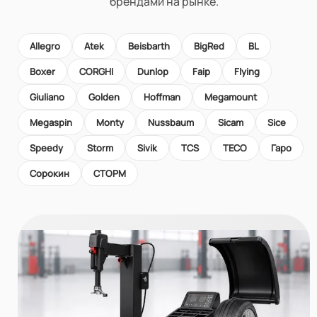
брендами на рынке.
Allegro
Atek
Beisbarth
BigRed
BL
Boxer
CORGHI
Dunlop
Faip
Flying
Giuliano
Golden
Hoffman
Megamount
Megaspin
Monty
Nussbaum
Sicam
Sice
Speedy
Storm
Sivik
TCS
TECO
Гаро
Сорокин
СТОРМ