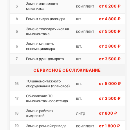
Замена зажимного
комплект
3
от 6 200 ₽
механизма
4
шт.
Ремонт гидроцилиндра
от 4 800 ₽
Замена тензодатчиков на
комплект
5
от 5 500 ₽
шиномонтаже
Замена манжеты
шт.
6
от 2 800 ₽
пневмоцилиндра
7
шт.
Ремонт руки-домкрата
от 3 500 ₽
СЕРВИСНОЕ ОБСЛУЖИВАНИЕ
ТО шиномонтажного
шт.
16
от 5 000 ₽
оборудования (плановое)
Обновление ПО
шт.
17
от 3 500 ₽
шиномонтажного стенда
Замена рабочих
литр
18
от 800 ₽
жидкостей
19
комплект
Замена ремней привода
от 1 800 ₽