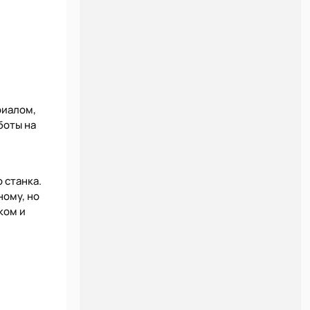
риалом,
боты на
 станка.
ному, но
ком и