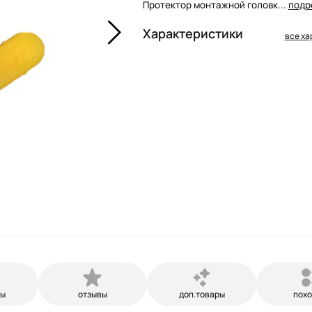
Протектор монтажной головк...
подр
Характеристики
все ха
ры
отзывы
доп.товары
пох