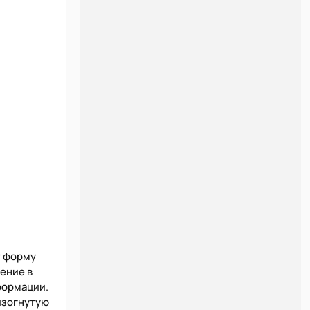
т форму
ение в
формации.
 изогнутую