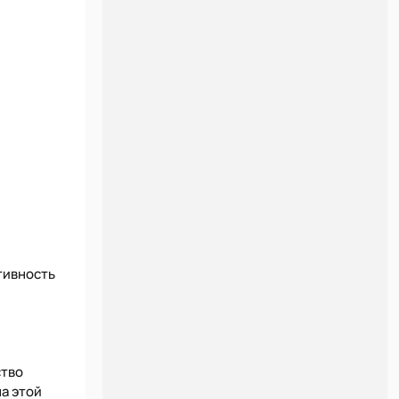
тивность
ство
а этой