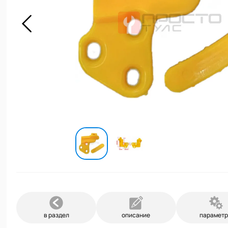
в раздел
описание
парамет