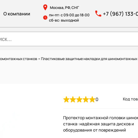
Москва, РФ, СНГ
+7 (967) 133-
О компании
пн-пт: с 09:00 до 18:00
сб-вс: выходной
номонтажных станков
•
Пластиковые защитные накладки для шиномонтажных
0
Код тов
Протектор монтажной головки шино
станка: надёжная защита дисков и
оборудования от повреждений