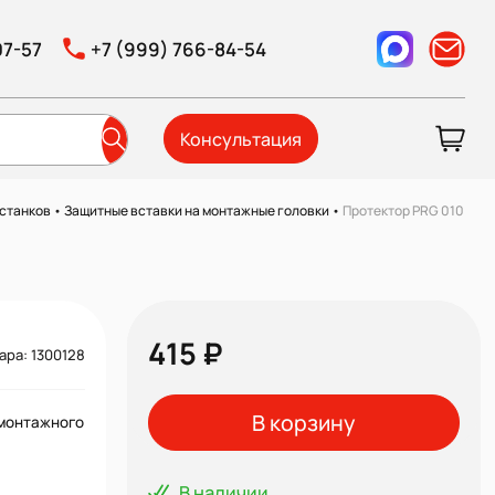
07-57
+7 (999) 766-84-54
Консультация
 станков
•
Защитные вставки на монтажные головки
•
Протектор PRG 010
415 ₽
ара: 1300128
В корзину
монтажного
В наличии