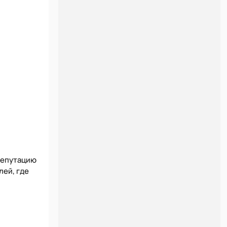
репутацию
лей, где