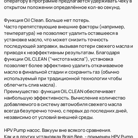
оператору в программе предлагается удерживать чеку в
открытом положении определённое кол-во секунд.
Функция Oil Clean. Больше нет потерь.
Часто препятствующие внешние факторы (например,
температура) не позволяют удалить оставшееся в
установке масло, что может снизить точность
последующей заправки, вызывая потери свежего масла и
приводя к неэффективным результатам. Благодаря
функции OIL CLEAN ("чистота масла"), установка
позволяет более эффективно удалить откачиваемое
масло в финальной стадии и сохранить газ (обычно
используемый при традиционной технологии чтобы
облегчить слив масла).
Преимущество: функция OIL CLEAN обеспечивает
наибольшую эффективность. Вычисление количество
добавляемого в систему автомобиля свежего масла
всегда безупречно точно, с первых до последних дней,
независимо от условий внешней среды.
HPV Pump насос. Вакуум вне всякого сравнения.
Как и в других установках Brain Bee, - применен HPV Pump