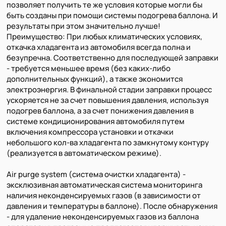
позволяет получить те же условия которые могли бы
быть созданы при помощи системы подогрева баллона. И
результаты при этом значительно лучше!
Преимущество: При любых климатических условиях,
откачка хладагента из автомобиля всегда полна и
безупречна. Соответственно для последующей заправки
- требуется меньшее время (без каких-либо
дополнительных функций), а также экономится
электроэнергия. В финальной стадии заправки процесс
ускоряется не за счет повышения давления, используя
подогрев баллона, а за счет понижения давления в
системе кондиционирования автомобиля путем
включения компрессора установки и откачки
небольшого кол-ва хладагента по замкнутому контуру
(реализуется в автоматическом режиме).
Air purge system (система очистки хладагента) -
эксклюзивная автоматическая система мониторинга
наличия неконденсируемых газов (в зависимости от
давления и температуры в баллоне). После обнаружения
- для удаление неконденсируемых газов из баллона