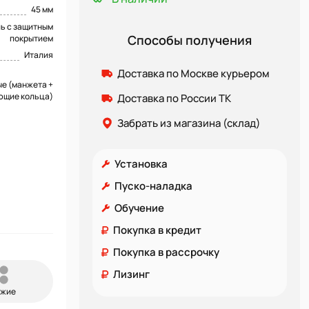
45 мм
ь с защитным
Способы получения
покрытием
Италия
Доставка по Москве курьером
е (манжета +
ющие кольца)
Доставка по России ТК
Забрать из магазина (склад)
Установка
Пуско-наладка
Обучение
Покупка в кредит
Покупка в рассрочку
Лизинг
ожие