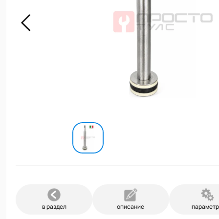
в раздел
описание
парамет