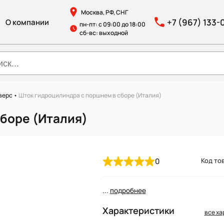
Москва, РФ, СНГ
+7 (967) 133-
О компании
пн-пт: с 09:00 до 18:00
сб-вс: выходной
верс
•
Шток гидроцилиндра с поршнем в сборе (Италия)
боре (Италия)
0
Код тов
...
подробнее
Характеристики
все ха