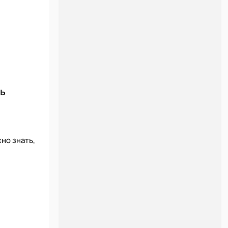
ть
но знать,