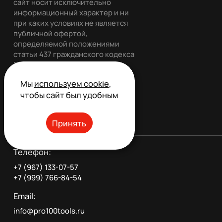
сайт носит исключительно
информационный характер и ни
при каких условиях не является
публичной офертой,
определяемой положениями
статьи 437 гражданского кодекса
РФ. Все права защищены.
Мы
используем cookie
,
чтобы сайт был удобным
Обратный звонок
Принять
Телефон:
+7 (967) 133-07-57
+7 (999) 766-84-54
Email:
info@pro100tools.ru