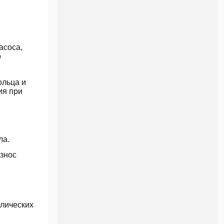
асоса,
о
ольца и
ия при
ла.
износ
влических