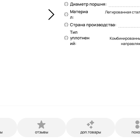
Диаметр поршня:
Материа
Легированная стал
л:
Страна производства:
Тип
уплотнен
Комбинированны
ий:
направля
ры
отзывы
доп.товары
пох