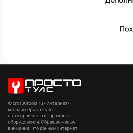
Пох
© pro100tools.ru - Интернет-
магазин Простотулс
автосервисного и гаражного
оборудования. Обращаем ваше
внимание, что данный интернет