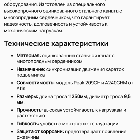
оборудования. Изготовлен из специального
высокопрочного оцинкованного стального каната с
многопрядным сердечником, что гарантирует
надежность, долговечность и устойчивость к
механическим нагрузкам.
Технические характеристики
Материал:
оцинкованный стальной канат с
многопрядным сердечником
Назначение:
синхронизация движения кареток
подъемника
Совместимость:
модель Peak 209CH и A240CHM от
Atis.
Размеры:
длина троса
11250мм
, диаметр троса
9,5
мм
.
Прочность:
высокая устойчивость к нагрузкам и
растяжению
Гибкость:
удобство монтажа и эксплуатации
Защита от коррозии:
предотвращает появление
ржавчины