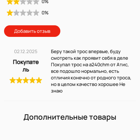
0
%
0
%
Добавить отзыв
02.12.2025
Беру такой трос впервые, буду
смотреть как проявит себя в деле
Покупате
Покупал трос на a240chm от Атис,
ль
все подошло нормально, есть
отличия конечно от родного троса,
но в целом качество хорошее Не
знаю
Дополнительные товары