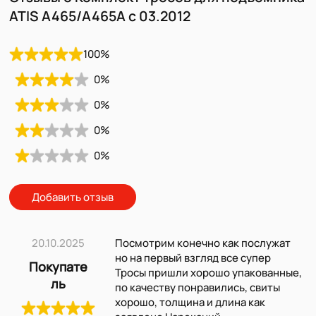
ATIS A465/A465A с 03.2012
100
%
0
%
0
%
0
%
0
%
Добавить отзыв
20.10.2025
Посмотрим конечно как послужат
но на первый взгляд все супер
Покупате
Тросы пришли хорошо упакованные,
ль
по качеству понравились, свиты
хорошо, толщина и длина как