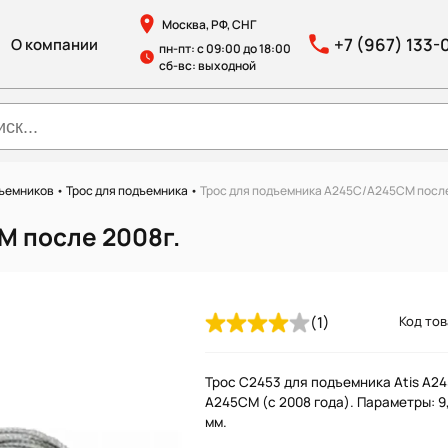
Москва, РФ, СНГ
+7 (967) 133-
О компании
пн-пт: с 09:00 до 18:00
сб-вс: выходной
дъемников
•
Трос для подъемника
•
Трос для подъемника A245C/A245CM после
M после 2008г.
(1)
Код тов
Трос C2453 для подъемника Atis A24
A245CM (с 2008 года). Параметры: 9,
мм.