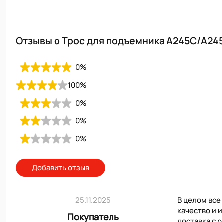
Отзывы о Трос для подъемника A245C/A24
0
%
100
%
0
%
0
%
0
%
Добавить отзыв
25.11.2025
В целом все
качество и 
Покупатель
доставка с 