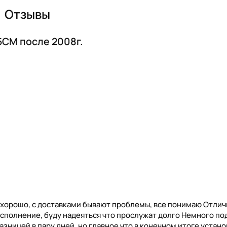
Отзывы
5CM после 2008г.
 хорошо, с доставками бывают проблемы, все понимаю Отли
исполнение, буду надеяться что прослужат долго Немного по
разницей в пару дней, но главное что в конечном итоге устано