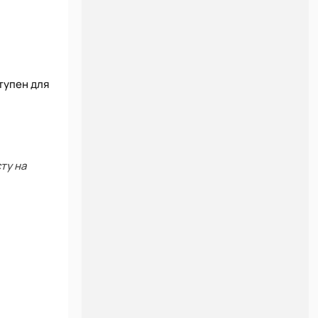
тупен для
ту на