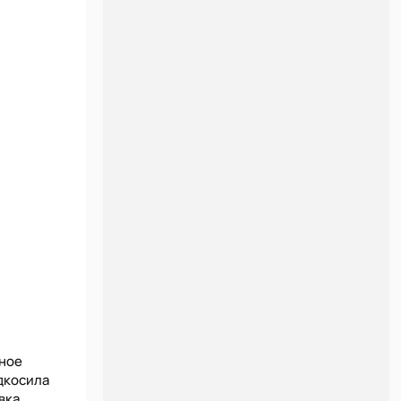
чное
дкосила
вка