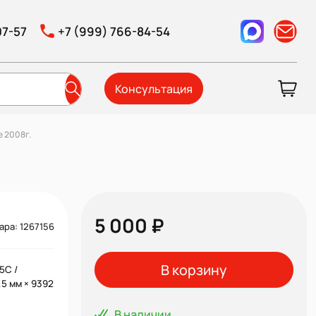
07-57
+7 (999) 766-84-54
Консультация
 2008г.
5 000 ₽
ара: 1267156
В корзину
5C /
5 мм × 9392
В наличии