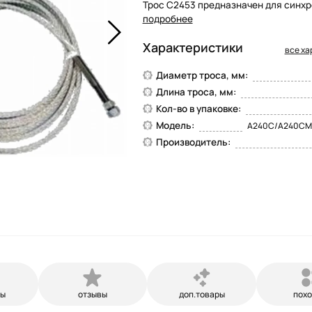
Трос C2453 предназначен для синхр
подробнее
Характеристики
все ха
Диаметр троса, мм:
Длина троса, мм:
Кол-во в упаковке:
Модель:
A240C/A240CM 
Производитель:
ры
отзывы
доп.товары
пох