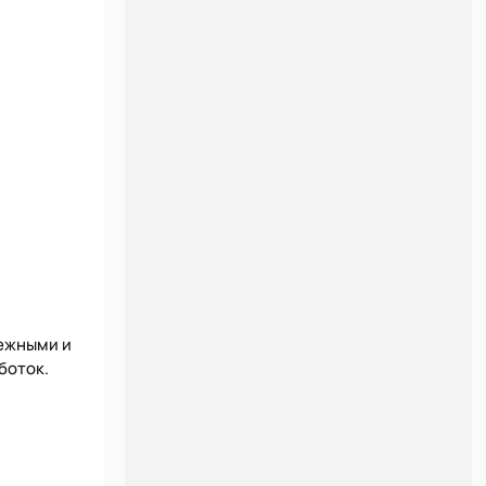
дежными и
боток.