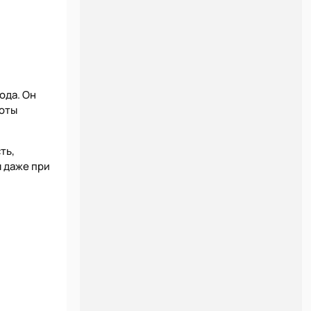
ода. Он
боты
ть,
 даже при