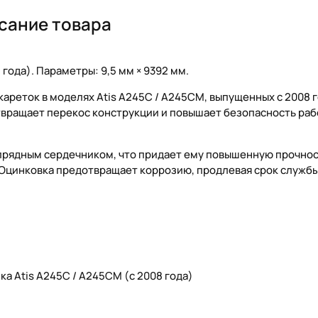
сание товара
года). Параметры: 9,5 мм × 9392 мм.
ареток в моделях Atis A245C / A245CM, выпущенных с 2008 г
твращает перекос конструкции и повышает безопасность ра
опрядным сердечником, что придает ему повышенную прочнос
 Оцинковка предотвращает коррозию, продлевая срок службы
а Atis A245C / A245CM (с 2008 года)