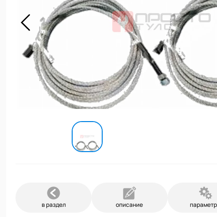
в раздел
описание
парамет