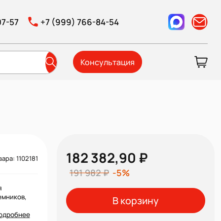
07-57
+7 (999) 766-84-54
Консультация
182 382,90 ₽
вара: 1102181
191 982 ₽
-5%
я
емников,
В корзину
одробнее