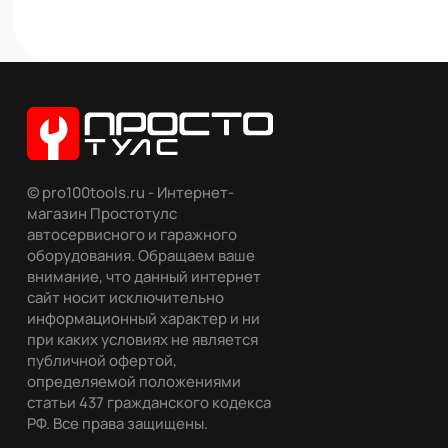
© pro100tools.ru - Интернет-
магазин Простотулс
автосервисного и гаражного
оборудования. Обращаем ваше
внимание, что данный интернет
сайт носит исключительно
информационный характер и ни
при каких условиях не является
публичной офертой,
определяемой положениями
статьи 437 гражданского кодекса
РФ. Все права защищены.