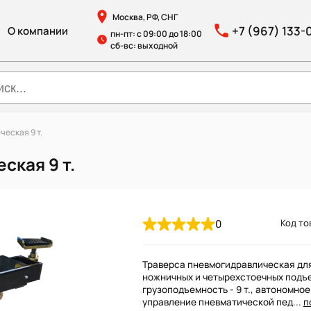
Москва, РФ, СНГ
+7 (967) 133-
О компании
пн-пт: с 09:00 до 18:00
сб-вс: выходной
еская 9 т.
ская 9 т.
0
Код то
Траверса пневмогидравлическая дл
ножничных и четырехстоечных подъ
грузоподъемность - 9 т., автономное
управление пневматической пед...
п