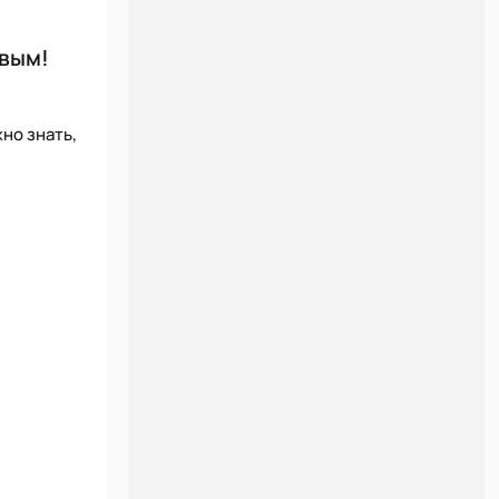
рвым!
но знать,