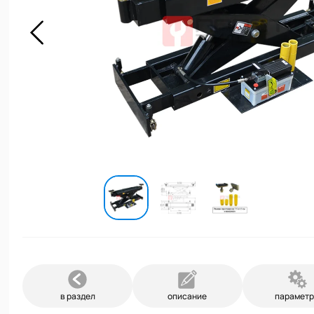
в раздел
описание
парамет