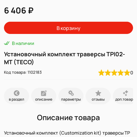
6 406 ₽
В корзину
В наличии
Установочный комплект траверсы TPI02-
MT (TECO)
Код товара: 1102183
0
в раздел
описание
параметры
отзывы
доп.товары
Описание товара
Установочный комплект (Customization kit) траверсы TP