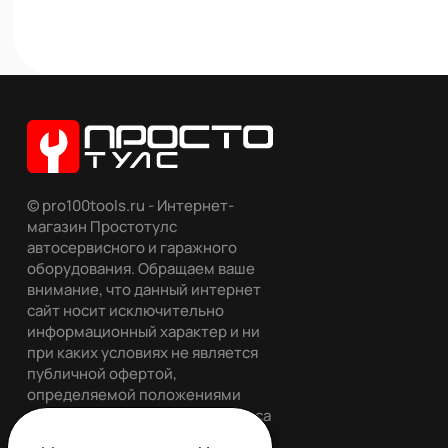
© pro100tools.ru - Интернет-
магазин Простотулс
автосервисного и гаражного
оборудования. Обращаем ваше
внимание, что данный интернет
сайт носит исключительно
информационный характер и ни
при каких условиях не является
публичной офертой,
определяемой положениями
статьи 437 гражданского кодекса
РФ. Все права защищены.