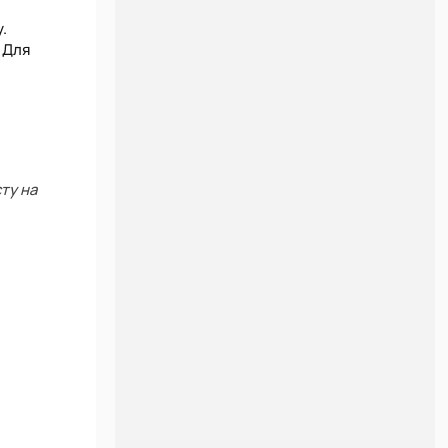
.
 Для
ту на