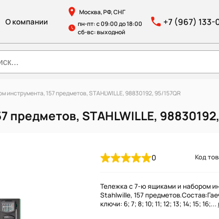
Москва, РФ, СНГ
+7 (967) 133-
О компании
пн-пт: с 09:00 до 18:00
сб-вс: выходной
ом инструмента, 157 предметов, STAHLWILLE, 98830192, 95/157QR
57 предметов, STAHLWILLE, 98830192,
0
Код тов
Тележка с 7-ю ящиками и набором и
Stahlwille, 157 предметов.Состав:Га
ключи: 6; 7; 8; 10; 11; 12; 13; 14; 15; 16;...