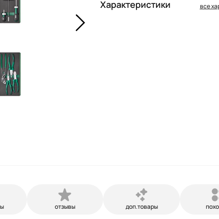
Характеристики
все ха
ры
отзывы
доп.товары
пох