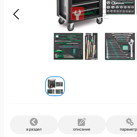
в раздел
описание
парамет