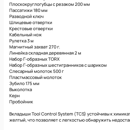
Плоскокруглогубцы с резаком 200 мм
Пассатижи 180 мм
Разводной ключ
Шлицевые отвертки
Крестовые отвертки
Кабельный нож
Рулетка 3 м
Магнитный захват 270 г.
Линейка складная деревянная 2 м
Набор Г-образных TORX
Набор Г-образных шестигранников с шариком
Слесарный молоток 500 г
Пластмассовый молоток
Зубило 175 мм
Выколотка
Керн
Пробойник
Вкладыши Tool Control System (TCS) устойчивы к химикат
желтый, что позволяет с легкостью обнаружить недост