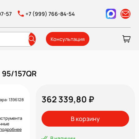
07-57
+7 (999) 766-84-54
Консультация
 95/157QR
362 339,80 ₽
ара: 1396128
В корзину
нструмента
ечные
подробнее
В наличии