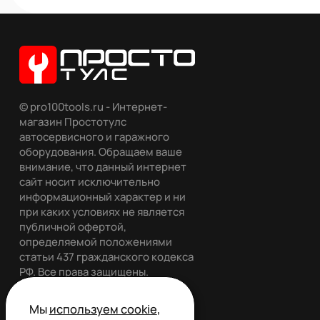
© pro100tools.ru - Интернет-
магазин Простотулс
автосервисного и гаражного
оборудования. Обращаем ваше
внимание, что данный интернет
сайт носит исключительно
информационный характер и ни
при каких условиях не является
публичной офертой,
определяемой положениями
статьи 437 гражданского кодекса
РФ. Все права защищены.
Мы
используем cookie
,