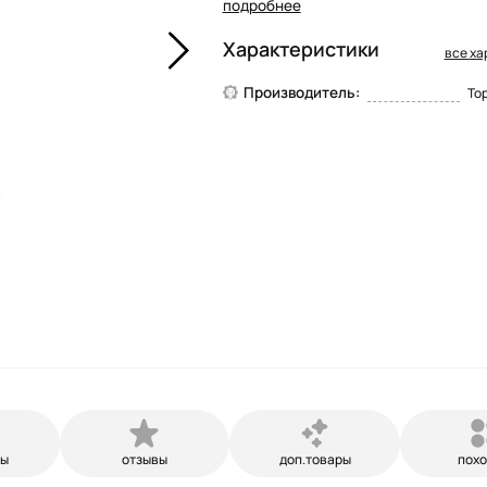
подробнее
Характеристики
все ха
Производитель:
Top
ры
отзывы
доп.товары
пох