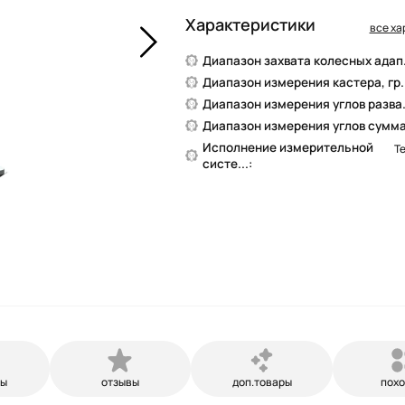
Характеристики
все ха
Диапазон захвата колесных адап..
Диапазон измерения кастера, гр..
Диапазон измерения углов разва..
Диапазон измерения углов сумма.
Исполнение измерительной
Т
систе...:
ры
отзывы
доп.товары
пох