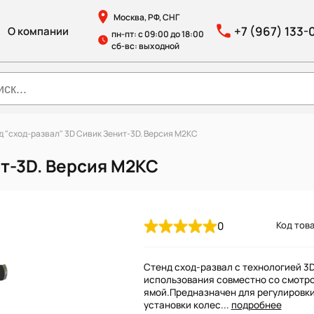
Москва, РФ, СНГ
+7 (967) 133-
О компании
пн-пт: с 09:00 до 18:00
сб-вс: выходной
д "сход-развал" 3D Сивик Зенит-3D. Версия М2КС
ит-3D. Версия М2КС
0
Код това
Стенд сход-развал с технологией 3
использования совместно со смотр
ямой.Предназначен для регулировки
установки колес...
подробнее