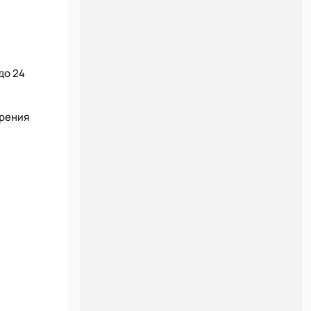
до 24
ерения