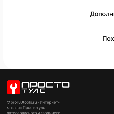
Дополн
Пох
© pro100tools.ru - Интернет-
магазин Простотулс
автосервисного и гаражного