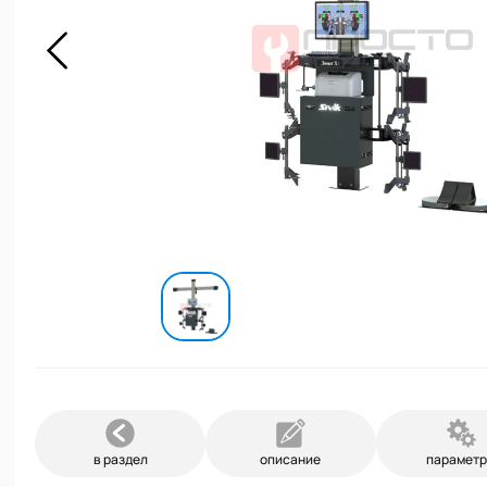
в раздел
описание
парамет