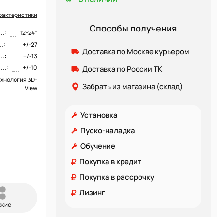
рактеристики
Способы получения
.:
12-24"
.:
+/-27
Доставка по Москве курьером
.:
+/-13
..:
+/-10
Доставка по России ТК
ехнология 3D-
Забрать из магазина (склад)
View
Установка
Пуско-наладка
Обучение
Покупка в кредит
Покупка в рассрочку
Лизинг
ожие