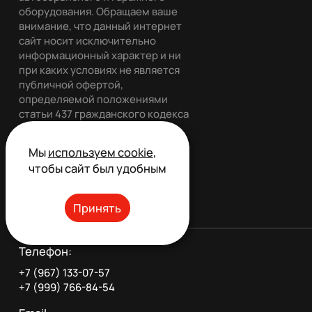
оборудования. Обращаем ваше
внимание, что данный интернет
сайт носит исключительно
информационный характер и ни
при каких условиях не является
публичной офертой,
определяемой положениями
статьи 437 гражданского кодекса
РФ. Все права защищены.
Мы
используем cookie
,
чтобы сайт был удобным
Обратный звонок
Принять
Телефон:
+7 (967) 133-07-57
+7 (999) 766-84-54