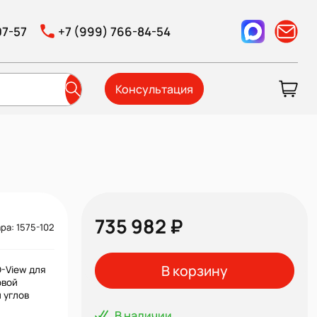
07-57
+7 (999) 766-84-54
Консультация
735 982 ₽
ра: 1575-102
В корзину
D-View для
овой
 углов
В наличии