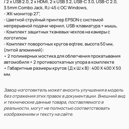
/ 2 х USB 2.0, 2 х HDMI, 2 х USB 3.2, USB-C 3.0, USB-C 2.0,
3.5mm Combo Jack, RJ-45 с ОС Windows,
- ЖК-монитор 27",
- Цветной струйный принтер EPSON с системой
непрерывной подачи чернил, USB-клавиатура + мышь,
- Комплект защитных тканевых чехлов на камеры с
логотипом
- Комплект поворотных кругов eqtree, высота 50 мм,
(литой алюминий):
• 2 полимерных мостика для облегчения прокатывания
автомобиля + 2 противооткатных упора в комплекте
• Габаритные размеры кругов (Д х Ш х В): 400 Х 400 Х 50
мм.
Завод-изготовитель может вносить улучшения в модель
без отражения этих правок в документации. Внешний вид
и технические данные товара, поставляемого в
реальности, могут не полностью соответствовать
изображениям и тексту на сайте.