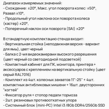
Диапазон измеряемых значений:
- Схождение: ±20°, Макс. угол поворота колес: ±50°,
Развал ±10°,
- Продольный угол наклона оси поворота колеса
(кастер) ±20°,
- Поперечный наклон оси поворота (SAI) ±20°
В стандартную комплектацию стенда входит:
- Вертикальная стойка (неподвижная версия - вариант
для ямы), цвет черный
- Балка с 2-мя видеокамерами высокого разрешения
(цвет черный со светодиодной подсветкой)
- Компактный кабинет для ПК, монитора, принтера +
аксессуаров с креплением на вертикальную стойку (цвет
серый RAL7016)
- Комплект из 4шт. колесных захватов 11"-25" + 4шт.
компактных антибликовых мишени + 16шт. двусторонних
"когтей"
- Фиксатор руля + стопор педали тормоза
- 2шт. резиновых противооткатных упора
- Системный блок (mini-PC) Intel i3 /8Gb DDR4/256Gb SSD