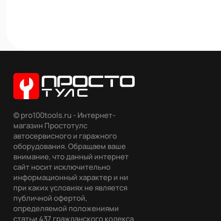
© pro100tools.ru - Интернет-
магазин Простотулс
автосервисного и гаражного
оборудования. Обращаем ваше
внимание, что данный интернет
сайт носит исключительно
информационный характер и ни
при каких условиях не является
публичной офертой,
определяемой положениями
статьи 437 гражданского кодекса