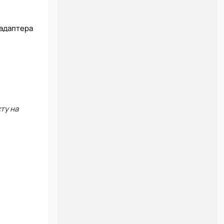
 адаптера
ту на