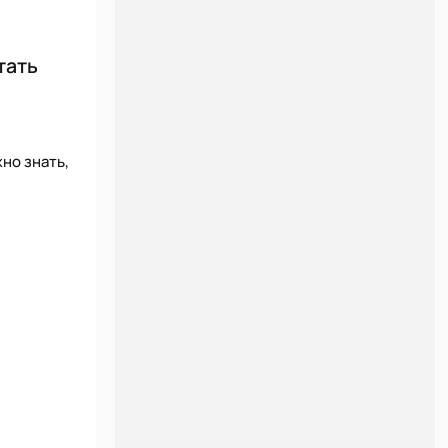
тать
но знать,