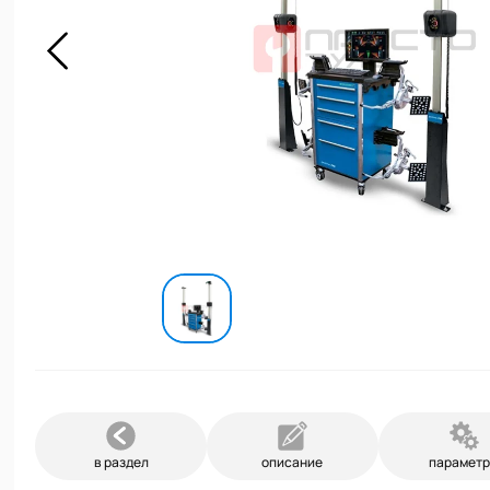
в раздел
описание
парамет