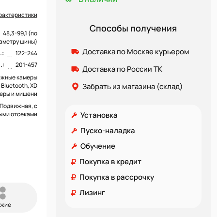
рактеристики
Способы получения
48,3-99,1 (по
аметру шины)
Доставка по Москве курьером
.:
122-244
.:
201-457
Доставка по России ТК
вижные камеры
 Bluetooth, XD
Забрать из магазина (склад)
еры и мишени
Подвижная, с
ыми отсеками
Установка
Пуско-наладка
Обучение
Покупка в кредит
Покупка в рассрочку
Лизинг
ожие