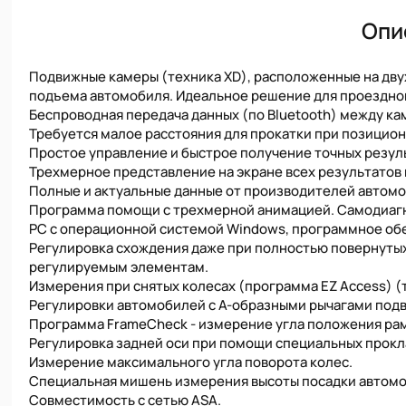
Опи
Подвижные камеры (техника XD), расположенные на двух
подъема автомобиля. Идеальное решение для проездног
Беспроводная передача данных (по Bluetooth) между ка
Требуется малое расстояния для прокатки при позицио
Простое управление и быстрое получение точных резул
Трехмерное представление на экране всех результатов
Полные и актуальные данные от производителей автомоб
Программа помощи с трехмерной анимацией. Самодиаг
РС с операционной системой Windows, программное обе
Регулировка схождения даже при полностью повернутых 
регулируемым элементам.
Измерения при снятых колесах (программа EZ Access) 
Регулировки автомобилей с А-образными рычагами подве
Программа FrameCheck - измерение угла положения рам
Регулировка задней оси при помощи специальных прокл
Измерение максимального угла поворота колес.
Специальная мишень измерения высоты посадки автомо
Совместимость с сетью ASA.