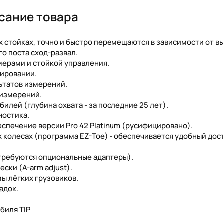
сание товара
 стойках, точно и быстро перемещаются в зависимости от в
о поста сход-развал.
мерами и стойкой управления.
нировании.
ьтатов измерений.
 измерений.
илей (глубина охвата - за последние 25 лет).
ностика.
спечение версии Pro 42 Platinum (русифицировано).
колесах (программа EZ-Toe) - обеспечивается удобный дост
(требуются опциональные адаптеры).
ски (A-arm adjust).
ы лёгких грузовиков.
адок.
биля TIP