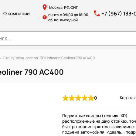
Москва, РФ, СНГ
+7 (967) 133-
О компании
пн-пт: с 09:00 до 18:00
сб-вс: выходной
•
Стенд "сход-развал" 3D Hofmann Geoliner 790 AC400
oliner 790 AC400
0
Код това
Подвижные камеры (техника XD),
расположенные на двух стойках, точ
быстро перемещаются в зависимост
подъема автомобиля. Идеаль...
подр