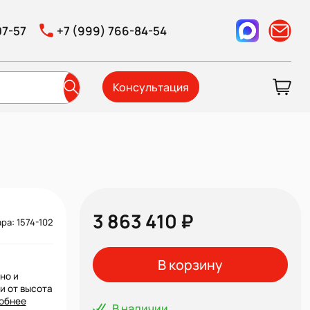
07-57
+7 (999) 766-84-54
Консультация
3 863 410 ₽
ра: 1574-102
В корзину
но и
и от высота
обнее
В наличии