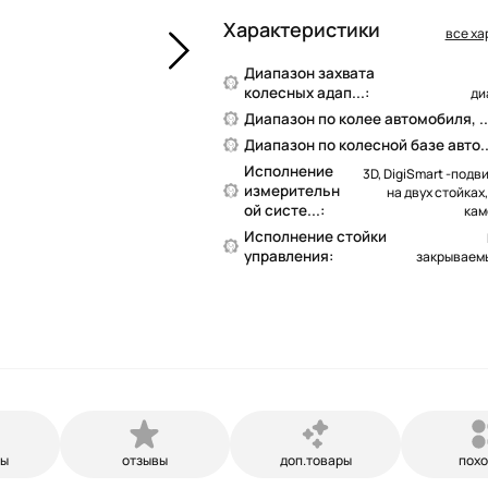
Характеристики
все ха
Диапазон захвата
колесных адап...:
ди
Диапазон по колее автомобиля, ..
Диапазон по колесной базе авто..
Исполнение
3D, DigiSmart -под
измерительн
на двух стойках,
ой систе...:
кам
Исполнение стойки
управления:
закрываем
ры
отзывы
доп.товары
пох