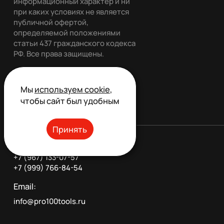
информационный характер и ни
при каких условиях не является
публичной офертой,
определяемой положениями
статьи 437 гражданского кодекса
РФ. Все права защищены.
Мы
используем cookie
,
Обратный звонок
чтобы сайт был удобным
Принять
Телефон:
+7 (967) 133-07-57
+7 (999) 766-84-54
Email:
info@pro100tools.ru