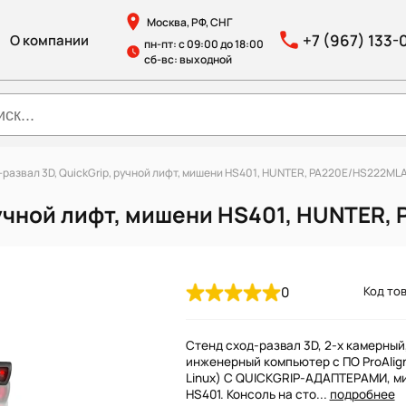
Москва, РФ, СНГ
+7 (967) 133-
О компании
пн-пт: с 09:00 до 18:00
сб-вс: выходной
-развал 3D, QuickGrip, ручной лифт, мишени HS401, HUNTER, PA220E/HS222ML
 ручной лифт, мишени HS401, HUNTER
0
Код тов
Стенд сход-развал 3D, 2-х камерный
инженерный компьютер с ПО ProAlig
Linux) С QUICKGRIP-АДАПТЕРАМИ, м
HS401. Консоль на сто...
подробнее