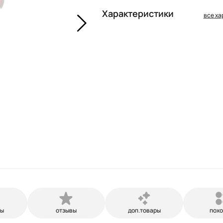
Характеристики
все ха
ры
отзывы
доп.товары
пох