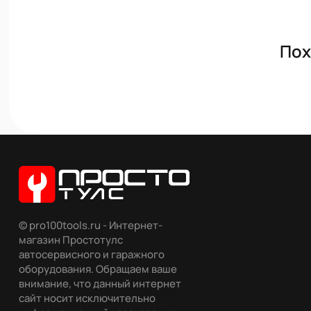
Пох
© pro100tools.ru - Интернет-
магазин Простотулс
автосервисного и гаражного
оборудования. Обращаем ваше
внимание, что данный интернет
сайт носит исключительно