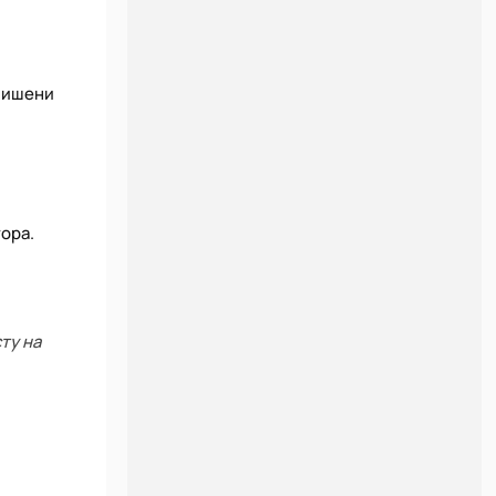
 мишени
ора.
ту на