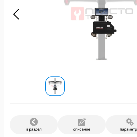
в раздел
описание
парамет