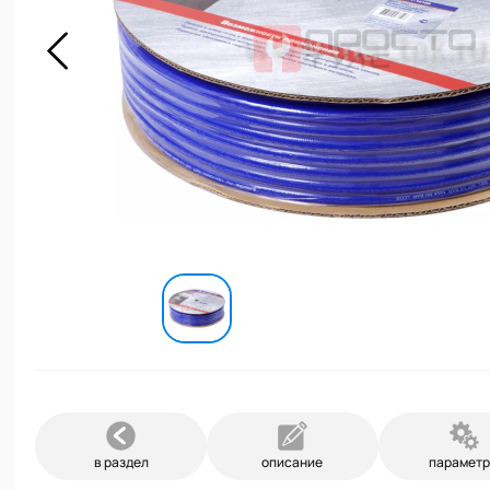
в раздел
описание
парамет