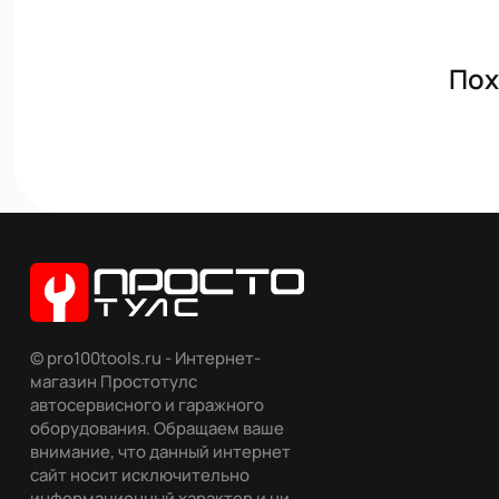
Пох
© pro100tools.ru - Интернет-
магазин Простотулс
автосервисного и гаражного
оборудования. Обращаем ваше
внимание, что данный интернет
сайт носит исключительно
информационный характер и ни