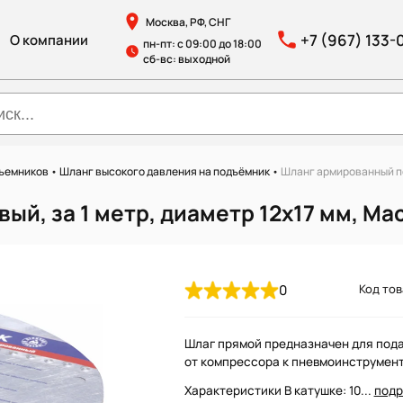
Москва, РФ, СНГ
+7 (967) 133-
О компании
пн-пт: с 09:00 до 18:00
сб-вс: выходной
дъемников
•
Шланг высокого давления на подъёмник
•
Шланг армированный пол
, за 1 метр, диаметр 12х17 мм, Мас
0
Код тов
Шлаг прямой предназначен для пода
от компрессора к пневмоинструмент
Характеристики В катушке: 10...
подр