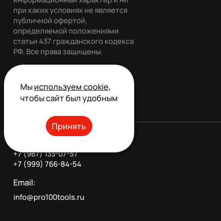
при каких условиях не является
публичной офертой,
определяемой положениями
статьи 437 гражданского кодекса
РФ. Все права защищены.
Мы
используем cookie
,
Обратный звонок
чтобы сайт был удобным
Принять
Телефон:
+7 (967) 133-07-57
+7 (999) 766-84-54
Email:
info@pro100tools.ru