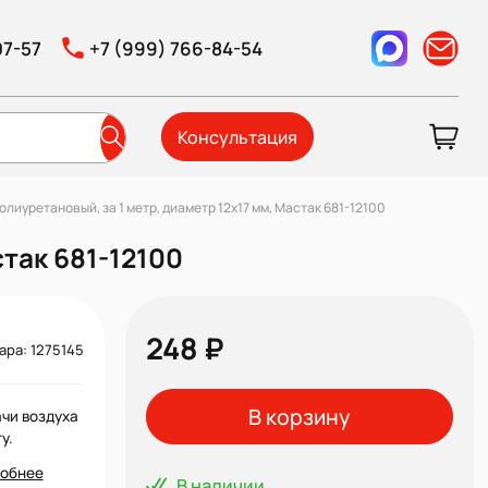
07-57
+7 (999) 766-84-54
Консультация
иуретановый, за 1 метр, диаметр 12х17 мм, Мастак 681-12100
так 681-12100
248 ₽
ара: 1275145
В корзину
чи воздуха
у.
обнее
В наличии