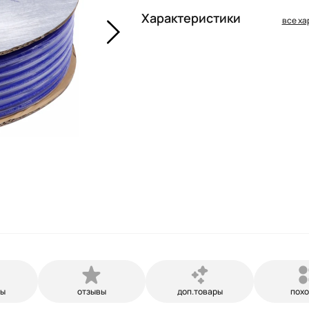
Характеристики
все ха
ры
отзывы
доп.товары
пох