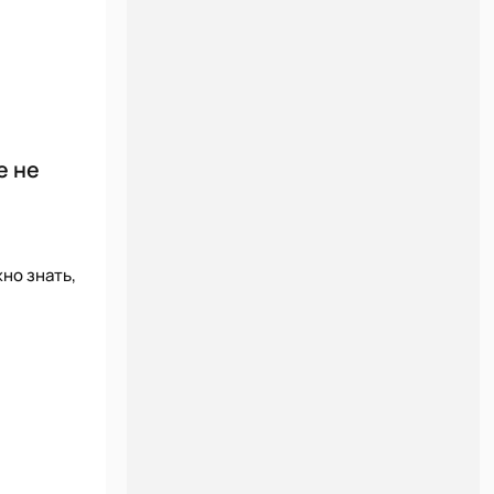
е не
но знать,