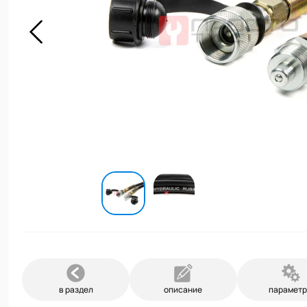
в раздел
описание
парамет