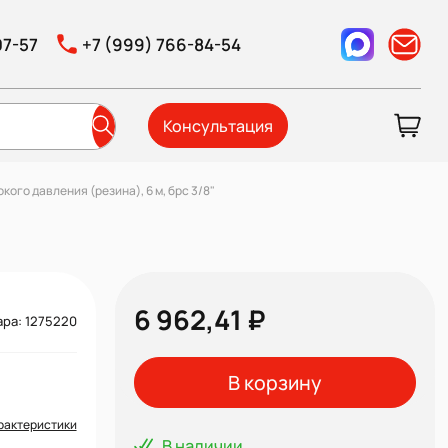
07-57
+7 (999) 766-84-54
Консультация
ого давления (резина), 6 м, брс 3/8"
6 962,41 ₽
ара: 1275220
В корзину
рактеристики
В наличии