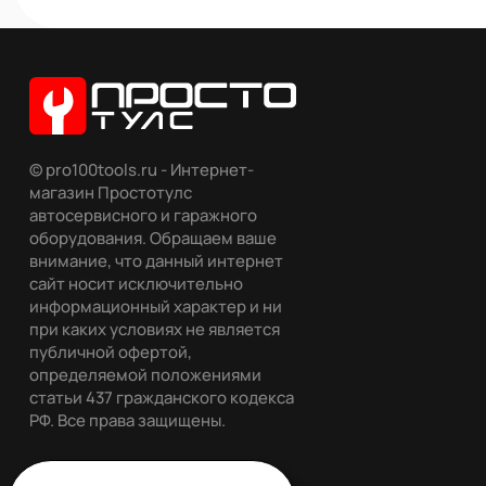
© pro100tools.ru - Интернет-
магазин Простотулс
автосервисного и гаражного
оборудования. Обращаем ваше
внимание, что данный интернет
сайт носит исключительно
информационный характер и ни
при каких условиях не является
публичной офертой,
определяемой положениями
статьи 437 гражданского кодекса
РФ. Все права защищены.