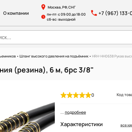
Москва, РФ, СНГ
+7 (967) 133-
О компании
пн-пт: с 09:00 до 18:00
сб-вс: выходной
дъемников
•
Шланг высокого давления на подъёмник
•
HRH-HH0638 Рукав высок
я (резина), 6 м, брс 3/8"
0
Код тов
...
подробнее
Характеристики
все ха