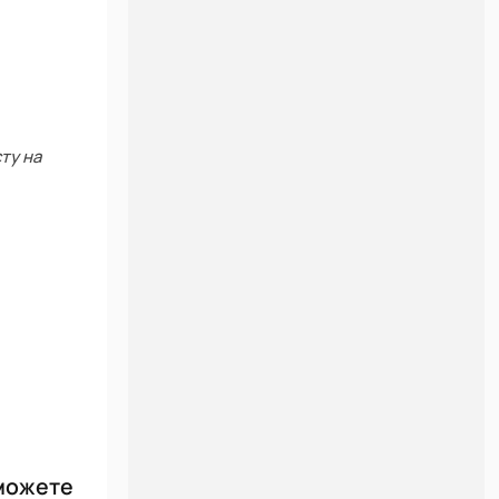
ту на
 можете