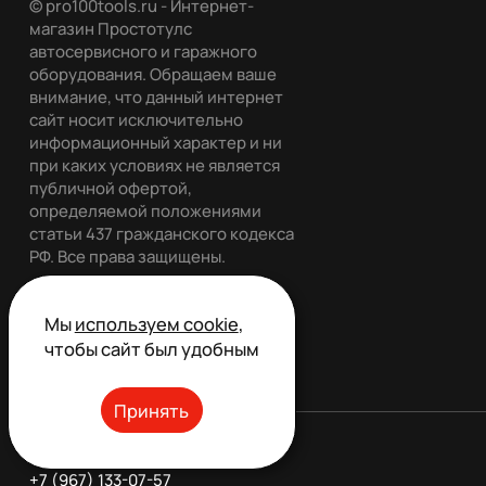
© pro100tools.ru - Интернет-
магазин Простотулс
автосервисного и гаражного
оборудования. Обращаем ваше
внимание, что данный интернет
сайт носит исключительно
информационный характер и ни
при каких условиях не является
публичной офертой,
определяемой положениями
статьи 437 гражданского кодекса
РФ. Все права защищены.
Мы
используем cookie
,
чтобы сайт был удобным
Обратный звонок
Принять
Телефон:
+7 (967) 133-07-57