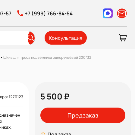
07-57
+7 (999) 766-84-54
Консультация
•
Шкив для троса подъёмника одноручьёвый 200*32
5 500 ₽
ара: 1270123
Предзаказ
дназначен
х
никах,
Под заказ