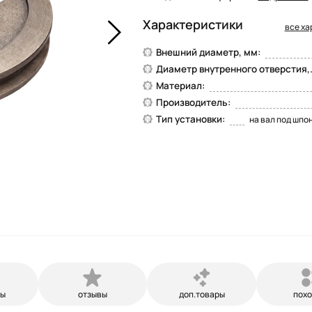
Характеристики
все ха
Внешний диаметр, мм:
Диаметр внутренного отверстия,..
Материал:
Производитель:
Тип установки:
на вал под шпон
ры
отзывы
доп.товары
пох