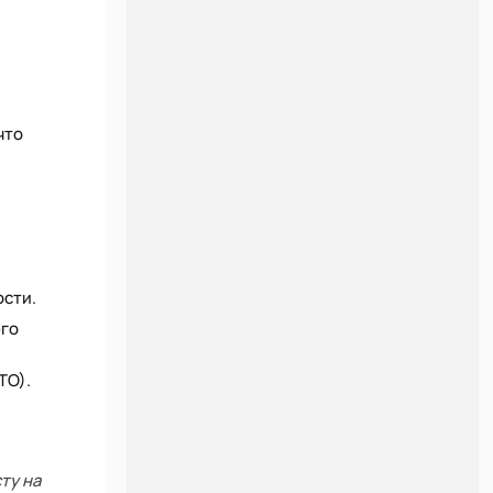
что
ости.
его
ТО).
ту на