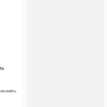
ть
но знать,