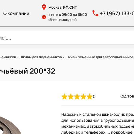
Москва, РФ, СНГ
+7 (967) 133-
О компании
пн-пт: с 09:00 до 18:00
сб-вс: выходной
дъемников
•
Шкивы для подъёмников
•
Шкивы ременные для автоподъемников
учьёвый 200*32
0
Код тов
Надежный стальной шкив-ролик пре
для использования в грузоподъемны
механизмах, автомобильных подъем
лебедках и тельферах....
подробнее