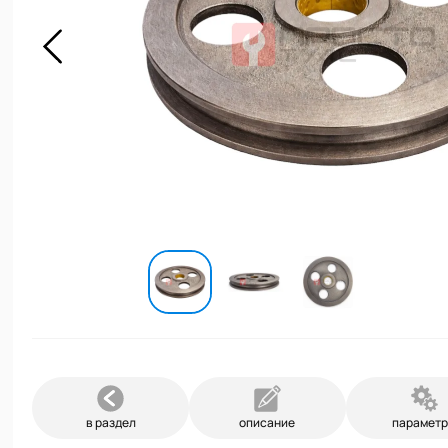
в раздел
описание
парамет