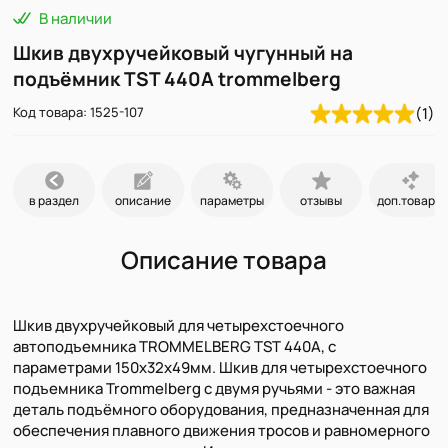
В наличии
Шкив двухручейковый чугунный на
подъёмник TST 440A trommelberg
Код товара: 1525-107
(1)
в раздел
описание
параметры
отзывы
доп.товары
Описание товара
Шкив двухручейковый для четырехстоечного
автоподъемника TROMMELBERG TST 440A, с
параметрами 150х32х49мм. Шкив для четырехстоечного
подъемника Trommelberg с двумя ручьями - это важная
деталь подъёмного оборудования, предназначенная для
обеспечения плавного движения тросов и равномерного