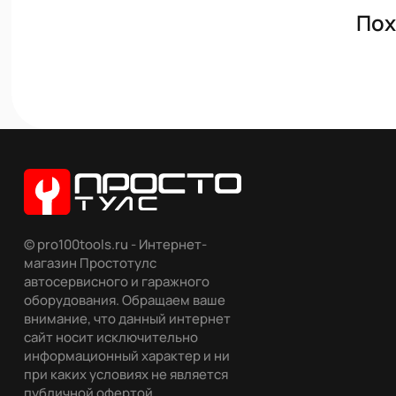
Пох
© pro100tools.ru - Интернет-
магазин Простотулс
автосервисного и гаражного
оборудования. Обращаем ваше
внимание, что данный интернет
сайт носит исключительно
информационный характер и ни
при каких условиях не является
публичной офертой,