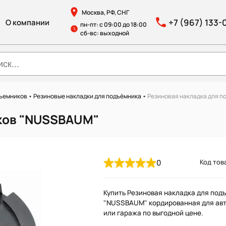
Москва, РФ, СНГ
+7 (967) 133-
О компании
пн-пт: с 09:00 до 18:00
сб-вс: выходной
дъемников
•
Резиновые накладки для подъёмника
•
Резиновая накладка для 
иков "NUSSBAUM"
0
Код тов
Купить Резиновая накладка для под
"NUSSBAUM" кордированная для ав
или гаража по выгодной цене.