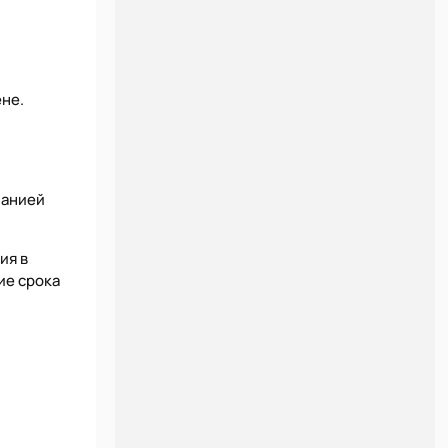
ене.
панией
ия в
ие срока