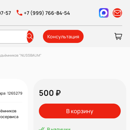
07-57
+7 (999) 766-84-54
Консультация
подъёмников "NUSSBAUM"
500 ₽
ара: 1265279
В корзину
ъёмников
тосервиса
В наличии