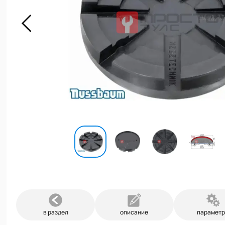
в раздел
описание
парамет