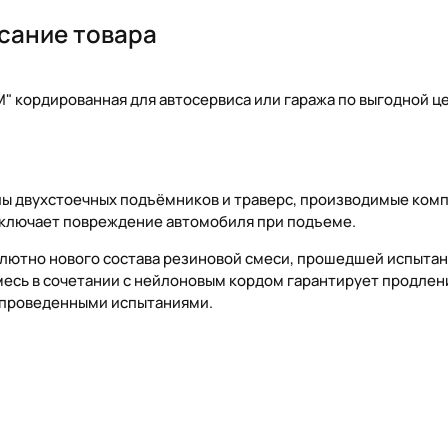
сание товара
" кордированная для автосервиса или гаража по выгодной ц
апы двухстоечных подъёмников и траверс, производимые ком
сключает повреждение автомобиля при подъеме.
олютно нового состава резиновой смеси, прошедшей испытан
месь в сочетании с нейлоновым кордом гарантирует продлен
о проведенными испытаниями.