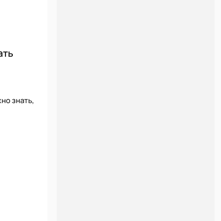
ать
но знать,