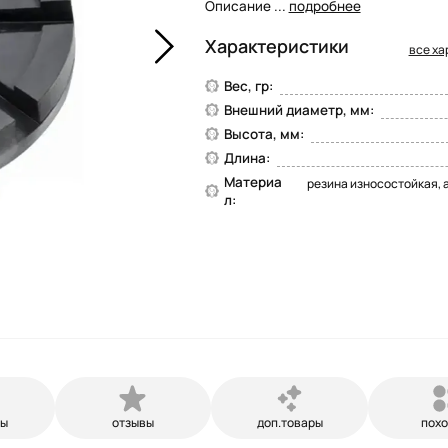
Описание ...
подробнее
Характеристики
все ха
Вес, гр:
Внешний диаметр, мм:
Высота, мм:
Длина:
Материа
резина износостойкая, 
л:
ры
отзывы
доп.товары
пох