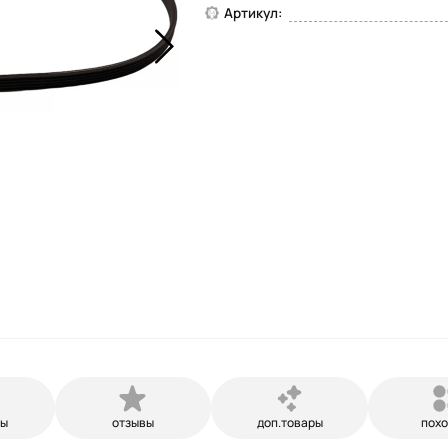
Артикул:
ры
отзывы
доп.товары
пох