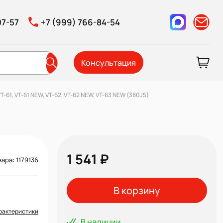
07-57
+7 (999) 766-84-54
Консультация
-61, VT-61 NEW, VT-62, VT-62 NEW, VT-63 NEW (380J5)
1 541 ₽
ара: 1179136
В корзину
рактеристики
В наличии