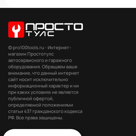
© pro100tools.ru - Интернет-
магазин Простотулс
автосервисного и гаражного
оборудования. Обращаем ваше
внимание, что данный интернет
сайт носит исключительно
информационный характер и ни
при каких условиях не является
публичной офертой,
определяемой положениями
статьи 437 гражданского кодекса
РФ. Все права защищены.