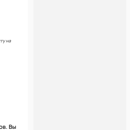
ту на
ов. Вы