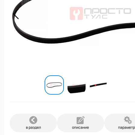
в раздел
описание
парамет