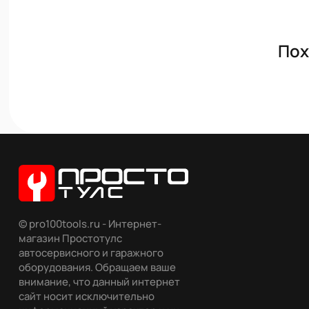
Пох
© pro100tools.ru - Интернет-
магазин Простотулс
автосервисного и гаражного
оборудования. Обращаем ваше
внимание, что данный интернет
сайт носит исключительно