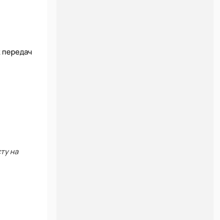
к передач
ту на