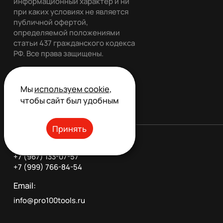
информационный характер и ни
при каких условиях не является
публичной офертой,
определяемой положениями
статьи 437 гражданского кодекса
РФ. Все права защищены.
Мы
используем cookie
,
Обратный звонок
чтобы сайт был удобным
Принять
Телефон:
+7 (967) 133-07-57
+7 (999) 766-84-54
Email:
info@pro100tools.ru