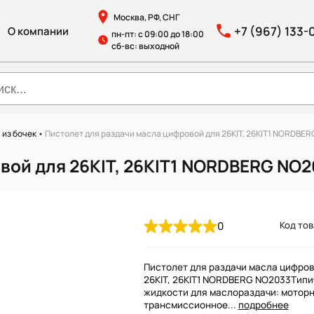
Москва, РФ, СНГ
+7 (967) 133-
О компании
пн-пт: с 09:00 до 18:00
сб-вс: выходной
 из бочек
•
Пистолет для раздачи масла цифровой для 26KIT, 26KIT1 NORDBE
вой для 26KIT, 26KIT1 NORDBERG NO
0
Код тов
Пистолет для раздачи масла цифров
26KIT, 26KIT1 NORDBERG NO2033Тип
жидкости для маслораздачи: моторн
трансмиссионное...
подробнее