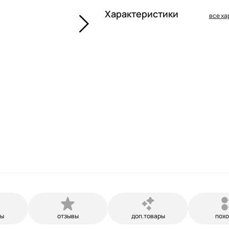
Характеристики
все ха
ры
отзывы
доп.товары
пох