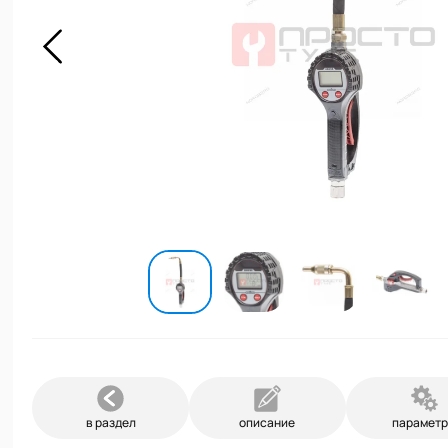
в раздел
описание
парамет