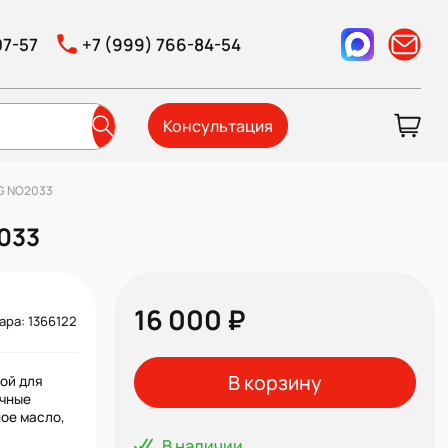
07-57
+7 (999) 766-84-54
Консультация
RG NO2033
2033
16 000 ₽
ара: 1366122
В корзину
ой для
ичные
ое масло,
В наличии