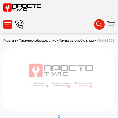
Главная
•
Гаражное оборудование
•
Рампы автомобильные
•
WDK-88005K Р