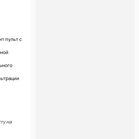
т пульт с
дной
ьного
льтрации
ту на