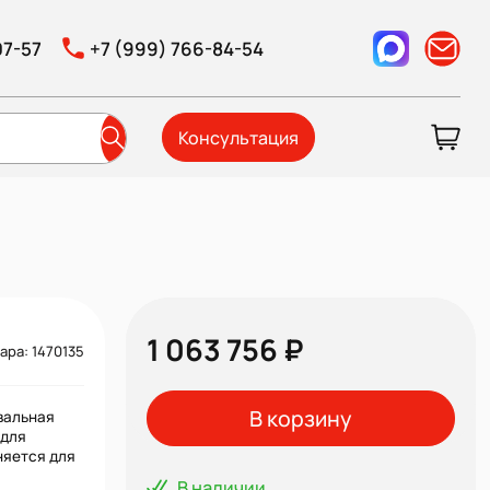
07-57
+7 (999) 766-84-54
Консультация
1 063 756 ₽
ара: 1470135
В корзину
вальная
 для
няется для
В наличии