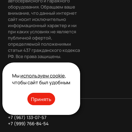
автосервисного и гаражного
оборудования. Обращаем ваше
внимание, что данный интернет
сайт носит исключительно
информационный характер и ни
при каких условиях не является
публичной офертой,
определяемой положениями
статьи 437 гражданского кодекса
РФ. Все права защищены.
Мы
используем cookie
,
чтобы сайт был удобным
Обратный звонок
Принять
Телефон:
+7 (967) 133-07-57
+7 (999) 766-84-54