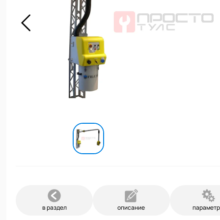
в раздел
описание
парамет