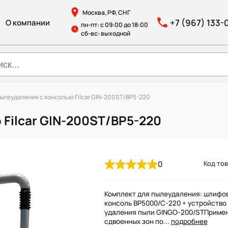
Москва, РФ, СНГ
+7 (967) 133-
О компании
пн-пт: с 09:00 до 18:00
сб-вс: выходной
ылеудаления с консолью Filcar GIN-200ST/BP5-220
Filcar GIN-200ST/BP5-220
0
Код тов
Комплект для пылеудаления: шлифо
консоль BP5000/C-220 + устройство
удаления пыли GINGO-200/STПриме
сдвоенных зон по...
подробнее