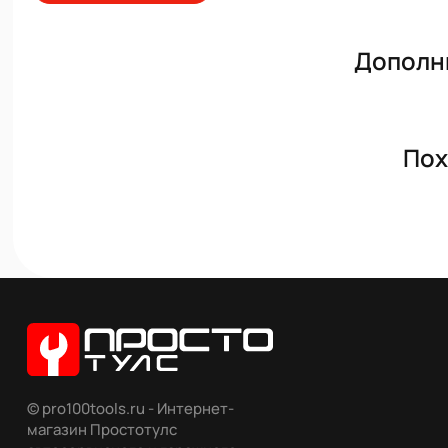
Дополн
Пох
© pro100tools.ru - Интернет-
магазин Простотулс