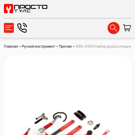
Главная
•
Ручной инструмент
•
Прочее
•
WDK-21805 Набор ведлосипедных 