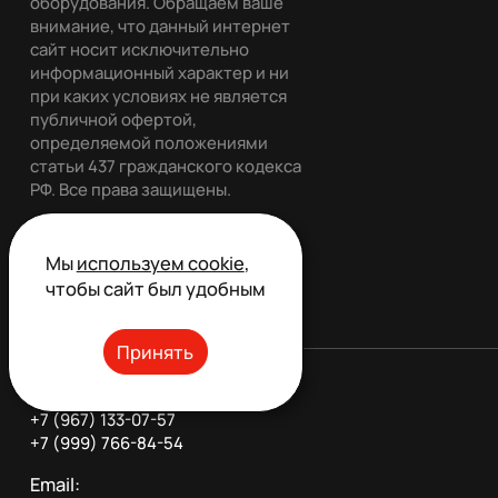
оборудования. Обращаем ваше
внимание, что данный интернет
сайт носит исключительно
информационный характер и ни
при каких условиях не является
публичной офертой,
определяемой положениями
статьи 437 гражданского кодекса
РФ. Все права защищены.
Мы
используем cookie
,
Обратный звонок
чтобы сайт был удобным
Принять
Телефон:
+7 (967) 133-07-57
+7 (999) 766-84-54
Email: