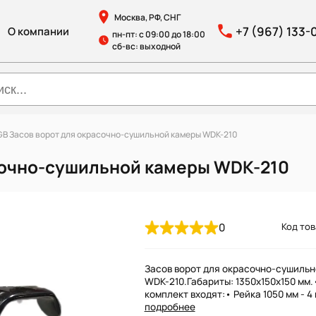
Москва, РФ, СНГ
+7 (967) 133-
О компании
пн-пт: с 09:00 до 18:00
сб-вс: выходной
B Засов ворот для окрасочно-сушильной камеры WDK-210
сочно-сушильной камеры WDK-210
0
Код тов
Засов ворот для окрасочно-сушиль
WDK-210.Габариты: 1350х150х150 мм.
комплект входят:• Рейка 1050 мм - 4 ш
подробнее