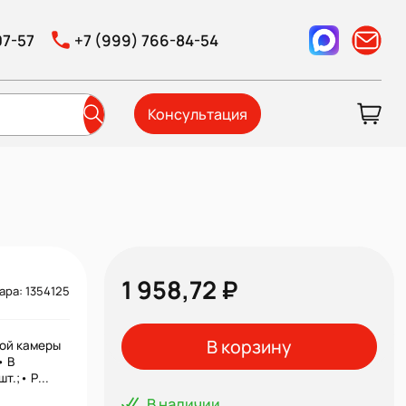
07-57
+7 (999) 766-84-54
Консультация
1 958,72 ₽
ара: 1354125
В корзину
ной камеры
• В
т.;• Р...
В наличии