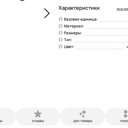
Характеристики
все ха
Базовая единица:
Материал:
Размеры:
Тип:
Цвет:
ры
отзывы
доп.товары
пох