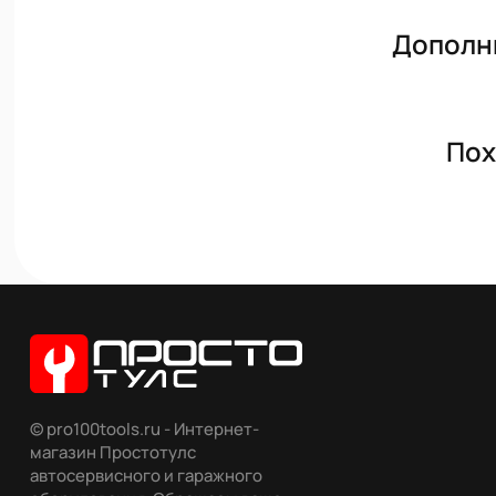
Дополн
Пох
© pro100tools.ru - Интернет-
магазин Простотулс
автосервисного и гаражного