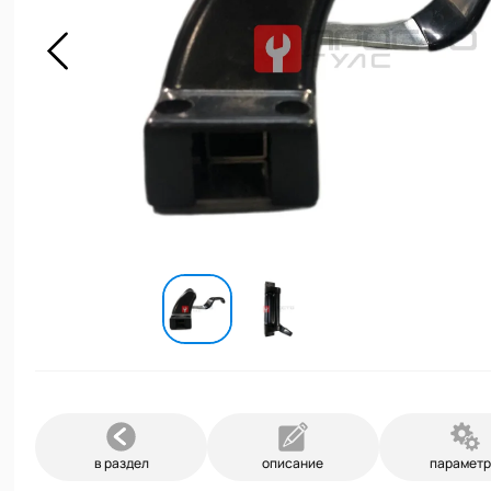
в раздел
описание
парамет