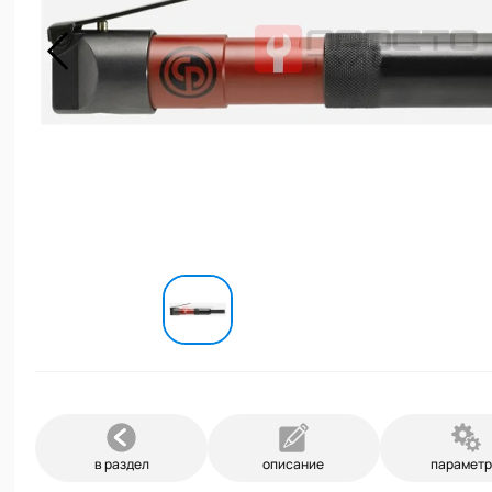
в раздел
описание
парамет