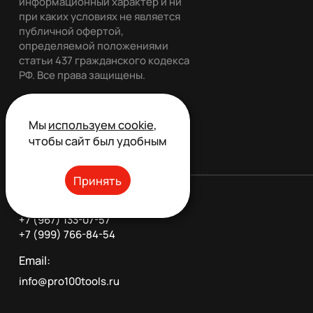
информационный характер и ни
при каких условиях не является
публичной офертой,
определяемой положениями
статьи 437 гражданского кодекса
РФ. Все права защищены.
Мы
используем cookie
,
Обратный звонок
чтобы сайт был удобным
Принять
Телефон:
+7 (967) 133-07-57
+7 (999) 766-84-54
Email:
info@pro100tools.ru