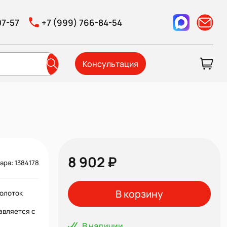
07-57
+7 (999) 766-84-54
Консультация
8 902 ₽
ара: 1384178
В корзину
молоток
авляется с
В наличии