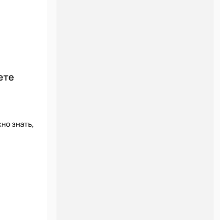
ете
но знать,