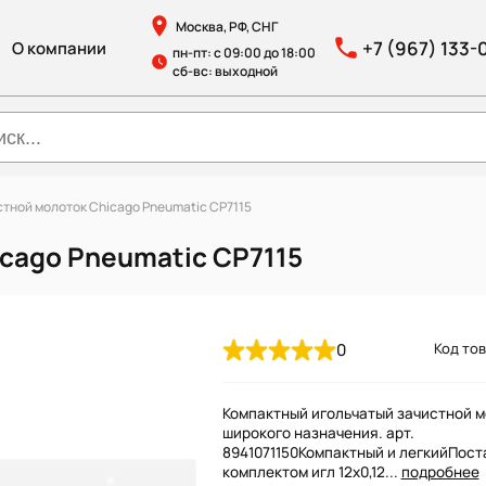
Москва, РФ, СНГ
+7 (967) 133-
О компании
пн-пт: с 09:00 до 18:00
сб-вс: выходной
тной молоток Chicago Pneumatic CP7115
cago Pneumatic CP7115
0
Код тов
Компактный игольчатый зачистной 
широкого назначения. арт.
8941071150Компактный и легкийПост
комплектом игл 12х0,12...
подробнее