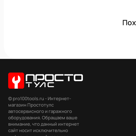
Пох
© pro100tools.ru - Интернет-
магазин Простотулс
автосервисного и гаражного
оборудования. Обращаем ваше
внимание, что данный интернет
сайт носит исключительно