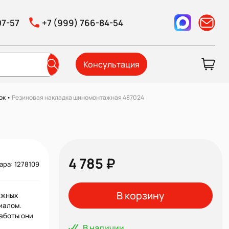
07-57
+7 (999) 766-84-54
Консультация
ок
•
Резиновая накладка шиномонтажная 487024
4 785 ₽
ара: 1278109
В корзину
ажных
иалом.
работы они
В наличии