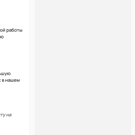
ной работы
ую
льшую
к в нашем
ту на