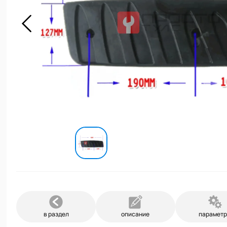
в раздел
описание
парамет