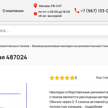
Москва, РФ, СНГ
+7 (967) 133-
О компании
пн-пт: с 09:00 до 18:00
сб-вс: выходной
номонтажных станков
•
Боковые резиновые накладки на шиномонтажный стан
ая 487024
0
Код тов
Накладки отбортовочные шиномонт
станков являются расходным матер
Обычно через 2-3 сезона активной 
полностью изнашив...
подробнее