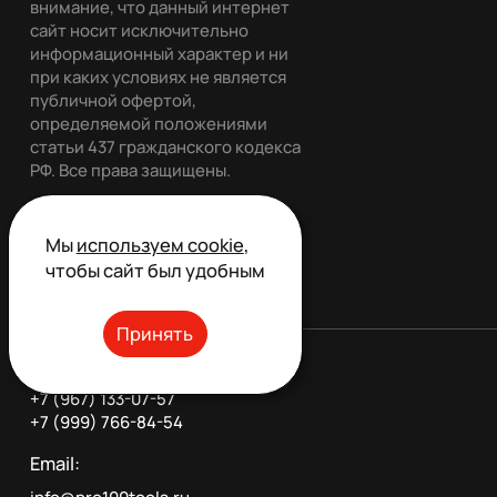
внимание, что данный интернет
сайт носит исключительно
информационный характер и ни
при каких условиях не является
публичной офертой,
определяемой положениями
статьи 437 гражданского кодекса
РФ. Все права защищены.
Мы
используем cookie
,
Обратный звонок
чтобы сайт был удобным
Принять
Телефон:
+7 (967) 133-07-57
+7 (999) 766-84-54
Email: