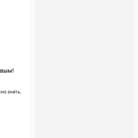
рвым!
но знать,