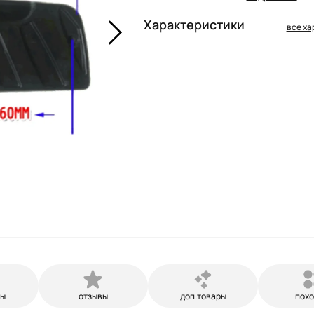
Характеристики
все ха
ры
отзывы
доп.товары
пох