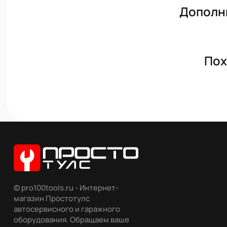
Дополн
Пох
© pro100tools.ru - Интернет-
магазин Простотулс
автосервисного и гаражного
оборудования. Обращаем ваше