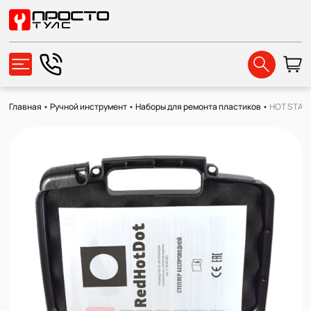
Главная
•
Ручной инструмент
•
Наборы для ремонта пластиков
•
HOT STAPL