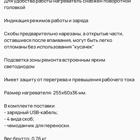
Для удобства работы нагреватель снабжён поворотной
головкой
Индикация режимов работы и заряда
Скобы предварительно нарезаны, а открытые части,
оставшиеся после впаивания, могут быть легко
отломаны без использования "кусачек"
Подсветка зоны ремонта встроенным ярким
светодиодом
Имеет защиту от перегрева и превышения рабочего тока
Размер нагревателя: 255х60з36 мм.
В комплекте поставки
- зарядный USB-кабель;
- 4 вида скоб;
- чемоданчик для переноски.
Вес брутто: 0.76 кг